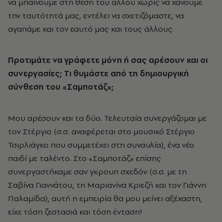
να μπαίνουμε στη θέση του αλλού χωρίς να χάνουμε
την ταυτότητά μας, εντέλει να σχετιζόμαστε, να
αγαπάμε και τον εαυτό μας και τους άλλους.
Προτιμάτε να γράφετε μόνη ή σας αρέσουν και οι
συνεργασίες; Tι θυμάστε από τη δημιουργική
σύνθεση του «Σαμποτάζ»;
Μου αρέσουν και τα δύο. Τελευταία συνεργάζομαι με
τον Στέργιο (σ.σ. αναφέρεται στο μουσικό Στέργιο
Τσιρλιάγκο που συμμετέχει στη συναυλία), ένα νέο
παιδί με ταλέντο. Στο «Σαμποτάζ» επίσης
συνεργαστήκαμε σαν γκρουπ σχεδόν (σ.σ. με τη
Σαβίνα Γιαννάτου, τη Μαριανίνα Κριεζή και τον Γιάννη
Παλαμίδα), αυτή η εμπειρία θα μου μείνει αξέχαστη,
είχε τόση ζεστασιά και τόση ένταση!