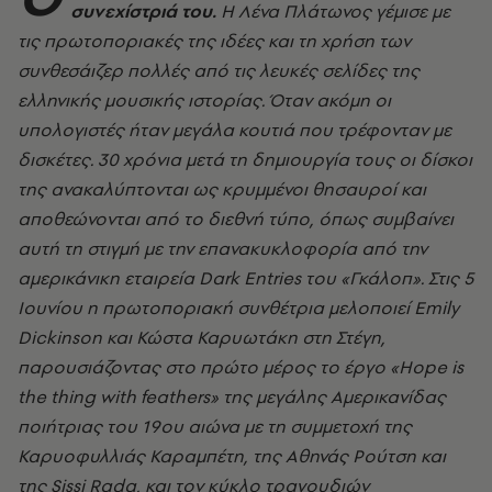
συνεχίστριά του.
Η Λένα Πλάτωνος γέμισε με
τις πρωτοποριακές της ιδέες και τη χρήση των
συνθεσάιζερ πολλές από τις λευκές σελίδες της
ελληνικής μουσικής ιστορίας. Όταν ακόμη οι
υπολογιστές ήταν μεγάλα κουτιά που τρέφονταν με
δισκέτες. 30 χρόνια μετά τη δημιουργία τους οι δίσκοι
της ανακαλύπτονται ως κρυμμένοι θησαυροί και
αποθεώνονται από το διεθνή τύπο, όπως συμβαίνει
αυτή τη στιγμή με την επανακυκλοφορία από την
αμερικάνικη εταιρεία Dark Entries του «Γκάλοπ». Στις 5
Ιουνίου η πρωτοποριακή συνθέτρια μελοποιεί Emily
Dickinson και Κώστα Καρυωτάκη στη Στέγη,
παρουσιάζοντας στο πρώτο μέρος το έργο «Hope is
the thing with feathers» της μεγάλης Αμερικανίδας
ποιήτριας του 19ου αιώνα με τη συμμετοχή της
Καρυοφυλλιάς Καραμπέτη, της Αθηνάς Ρούτση και
της Sissi Rada, και τον κύκλο τραγουδιών