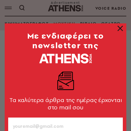
VOICE RADIO
ΚΙΝΗΜΑΤΟΓΡΑΦΟΣ
ΜΟΥΣΙΚΗ
ΒΙΒΛΙΟ
ΘΕΑΤΡΟ - Ο
Mε ενδιαφέρει το
newsletter της
ΜΟΥΣΙΚΗ
Τα ηλεκτρονικά όνειρα της Λένας
Πλάτωνος
Η πρωτοποριακή συνθέτης μελοποιεί Ντίκινσον και
Καρυωτάκη στη Στέγη. Ιδανική αφορμή για να μας
μιλήσει για διαμαντένια ποίηση
Tα καλύτερα άρθρα της ημέρας έρχονται
στο mail σου
Γιώργος Δημητρακόπουλος
529
ΤΕΥΧΟΣ
03.06.2015, 21:05
4’ ΔΙΑΒΑΣΜΑ