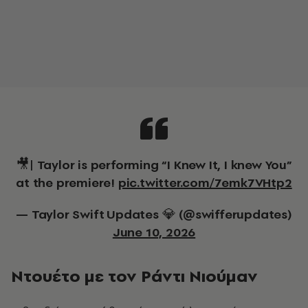
🎥| Taylor is performing “I Knew It, I knew You”
at the premiere!
pic.twitter.com/7emk7VHtp2
— Taylor Swift Updates 💎 (@swifferupdates)
June 10, 2026
Ντουέτο με τον Ράντι Νιούμαν