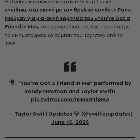
Η βραδιά κορυφώθηκε όταν η Τέιλορ Σουίφτ
ενώθηκε στη σκηνή με τον θρυλικό συνθέτη Ράντι
Νιούμαν για μια κοινή ερμηνεία του «You've Got a
Friend in Me»
, του τραγουδιού που έχει ταυτιστεί με
το κινηματογραφικό σύμπαν του Toy Story από το
1995.
🎥| “You’ve Got A Friend In Me” performed by
Randy Newman and Taylor Swift!
pic.twitter.com/nN3xG1hSB3
— Taylor Swift Updates 💎 (@swifferupdates)
June 10, 2026