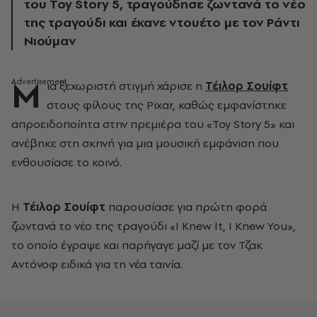
του Toy Story 5, τραγούδησε ζωντανά το νέο
της τραγούδι και έκανε ντουέτο με τον Ράντι
Νιούμαν
Μ
ια ξεχωριστή στιγμή χάρισε η
Τέιλορ Σουίφτ
στους φίλους της Pixar, καθώς εμφανίστηκε
απροειδοποίητα στην πρεμιέρα του «Toy Story 5» και
ανέβηκε στη σκηνή για μια μουσική εμφάνιση που
ενθουσίασε το κοινό.
Η
Τέιλορ Σουίφτ
παρουσίασε για πρώτη φορά
ζωντανά το νέο της τραγούδι «I Knew It, I Knew You»,
το οποίο έγραψε και παρήγαγε μαζί με τον Τζακ
Αντόνοφ ειδικά για τη νέα ταινία.