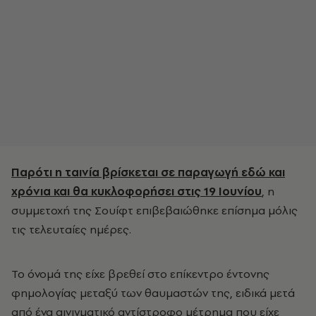
Παρότι η ταινία βρίσκεται σε παραγωγή εδώ και
χρόνια και θα κυκλοφορήσει στις 19 Ιουνίου
, η
συμμετοχή της Σουίφτ επιβεβαιώθηκε επίσημα μόλις
τις τελευταίες ημέρες.
Το όνομά της είχε βρεθεί στο επίκεντρο έντονης
φημολογίας μεταξύ των θαυμαστών της, ειδικά μετά
από ένα αινιγματικό αντίστροφο μέτρημα που είχε