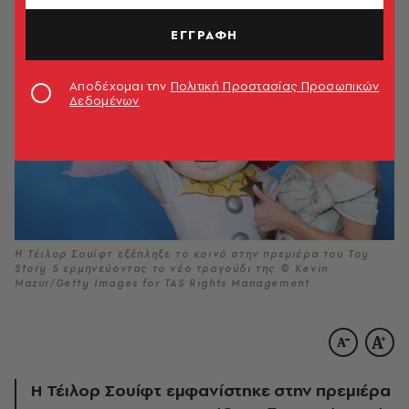
ΕΓΓΡΑΦΗ
Αποδέχομαι την
Πολιτική Προστασίας Προσωπικών
Δεδομένων
Η Τέιλορ Σουίφτ εξέπληξε το κοινό στην πρεμιέρα του Toy
Story 5 ερμηνεύοντας το νέο τραγούδι της © Kevin
Mazur/Getty Images for TAS Rights Management
Η Τέιλορ Σουίφτ εμφανίστηκε στην πρεμιέρα