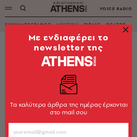
VOICE RADIO
ΚΙΝΗΜΑΤΟΓΡΑΦΟΣ
ΜΟΥΣΙΚΗ
ΒΙΒΛΙΟ
ΘΕΑΤΡΟ - Ο
Mε ενδιαφέρει το
newsletter της
ΜΟΥΣΙΚΗ
Η Τέιλορ Σουίφτ τραγούδησε στην
πρεμιέρα του Toy Story 5 - Δείτε
βίντεο
Η ποπ σταρ ανέβηκε στη σκηνή μαζί με τον Ράντι
Νιούμαν για ντουέτο του κλασικού τραγουδιού της
Tα καλύτερα άρθρα της ημέρας έρχονται
ταινίας
στο mail σου
Newsroom
10.06.2026, 13:23
1’ ΔΙΑΒΑΣΜΑ