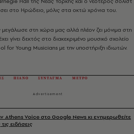
rnegie Hall της Νέας Υόρκης και ο νεότερος σολίστ
ύσει στο Ηρώδειο, μόλις στα οκτώ χρόνια του.
 μεγάλωσε στη χώρα μας αλλά πλέον ζει μόνιμα στη
έχει γίνει δεκτός στο διακεκριμένο μουσικό σχολείο
ol for Young Musicians με την υποστήριξη ιδιωτών.
ΗΣ
ΠΙΑΝΟ
ΣΥΝΤΑΓΜΑ
ΜΕΤΡΟ
ν Athens Voice στο Google News κι ενημερωθείτε
 τις ειδήσεις