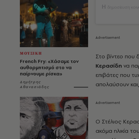
Η
δημοσίευση κοινο
ΜΟΥΣΙΚΗ
Στο βίντεο που 
French Fry: «Χάσαμε τον
Κερασίδη
να παρ
αυθορμητισμό στο να
παίρνουμε ρίσκα»
επιβάτες που τυ
Δημήτρης
απολαύσουν και,
Αθανασιάδης
Ο Στέλιος Κερασί
ακόμα ηλικία το