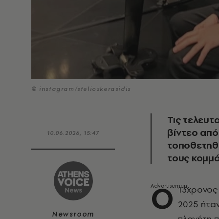
© instagram/stelioskerasidis
Τις τελευτ
βίντεο από
10.06.2026, 15:47
τοποθετηθ
τους κομμά
Ο
13χρονος
2025 ήτα
Newsroom
πλανήτη π