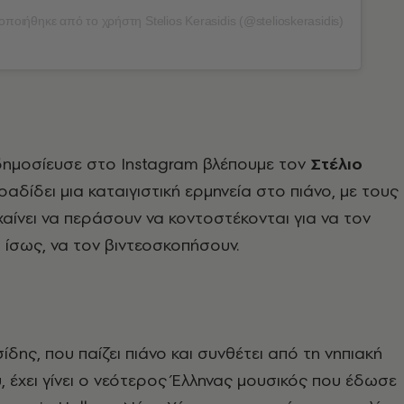
ποιήθηκε από το χρήστη Stelios Kerasidis (@stelioskerasidis)
δημοσίευσε στο Instagram βλέπουμε τον
Στέλιο
αδίδει μια καταιγιστική ερμηνεία στο πιάνο, με τους
χαίνει να περάσουν να κοντοστέκονται για να τον
 ίσως, να τον βιντεοσκοπήσουν.
δης, που παίζει πιάνο και συνθέτει από τη νηπιακή
υ, έχει γίνει ο νεότερος Έλληνας μουσικός που έδωσε