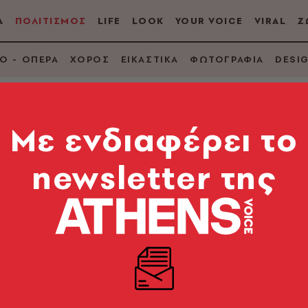
Α
ΠΟΛΙΤΙΣΜΟΣ
LIFE
LOOK
YOUR VOICE
VIRAL
Ζ
Ο - ΟΠΕΡΑ
ΧΟΡΟΣ
ΕΙΚΑΣΤΙΚΑ
ΦΩΤΟΓΡΑΦΙΑ
DESI
Mε ενδιαφέρει το
newsletter της
ος Κερασίδης δίνει 
θμό του Μετρό στο
ο
ά πλέον ζει μόνιμα στη Βρετανία