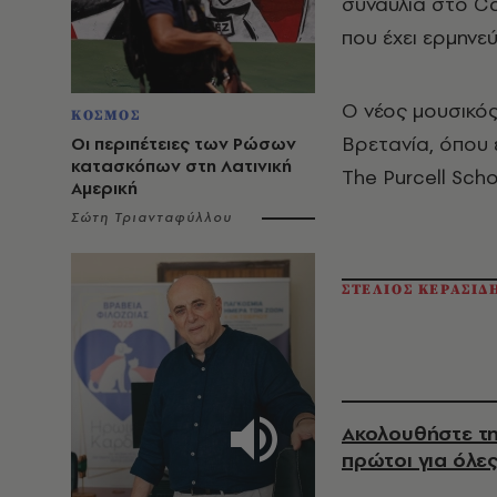
συναυλία στο Ca
που έχει ερμηνε
Ο νέος μουσικός
ΚΟΣΜΟΣ
Βρετανία, όπου 
Οι περιπέτειες των Ρώσων
κατασκόπων στη Λατινική
The Purcell Scho
Αμερική
Σώτη Τριανταφύλλου
ΣΤΕΛΙΟΣ ΚΕΡΑΣΙΔ
Ακολουθήστε τη
πρώτοι για όλες