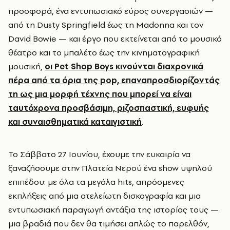
προσφορά, ένα εντυπωσιακό εύρος συνεργασιών —
από τη Dusty Springfield έως τη Madonna και τον
David Bowie — και έργο που εκτείνεται από το μουσικό
θέατρο και το μπαλέτο έως την κινηματογραφική
μουσική,
οι Pet Shop Boys κινούνται διαχρονικά
πέρα από τα όρια της pop, επαναπροσδιορίζοντάς
τη ως μια μορφή τέχνης που μπορεί να είναι
ταυτόχρονα προσβάσιμη, ριζοσπαστική, ευφυής
και συναισθηματικά καταιγιστική
.
Το Σάββατο 27 Ιουνίου, έχουμε την ευκαιρία να
ξαναζήσουμε στην Πλατεία Νερού ένα show υψηλού
επιπέδου: με όλα τα μεγάλα hits, απρόσμενες
εκπλήξεις από μια ατελείωτη δισκογραφία και μια
εντυπωσιακή παραγωγή αντάξια της ιστορίας τους —
μια βραδιά που δεν θα τιμήσει απλώς το παρελθόν,