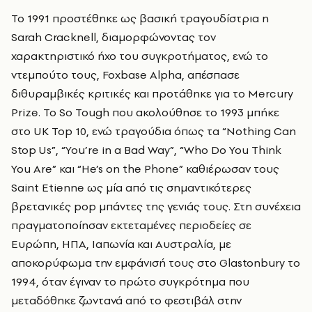
Το 1991 προστέθηκε ως βασική τραγουδίστρια η
Sarah Cracknell, διαμορφώνοντας τον
χαρακτηριστικό ήχο του συγκροτήματος, ενώ το
ντεμπούτο τους, Foxbase Alpha, απέσπασε
διθυραμβικές κριτικές και προτάθηκε για το Mercury
Prize. Το So Tough που ακολούθησε το 1993 μπήκε
στο UK Top 10, ενώ τραγούδια όπως τα “Nothing Can
Stop Us”, “You’re in a Bad Way”, “Who Do You Think
You Are” και “He’s on the Phone” καθιέρωσαν τους
Saint Etienne ως μία από τις σημαντικότερες
βρετανικές pop μπάντες της γενιάς τους. Στη συνέχεια
πραγματοποίησαν εκτεταμένες περιοδείες σε
Ευρώπη, ΗΠΑ, Ιαπωνία και Αυστραλία, με
αποκορύφωμα την εμφάνισή τους στο Glastonbury το
1994, όταν έγιναν το πρώτο συγκρότημα που
μεταδόθηκε ζωντανά από το φεστιβάλ στην