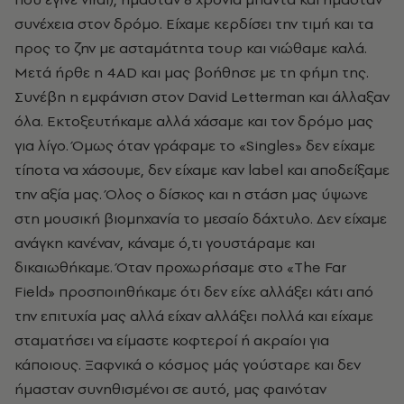
συνέχεια στον δρόμο. Είχαμε κερδίσει την τιμή και τα
προς το ζην με ασταμάτητα τουρ και νιώθαμε καλά.
Μετά ήρθε η 4AD και μας βοήθησε με τη φήμη της.
Συνέβη η εμφάνιση στον David Letterman και άλλαξαν
όλα. Εκτοξευτήκαμε αλλά χάσαμε και τον δρόμο μας
για λίγο. Όμως όταν γράφαμε το «Singles» δεν είχαμε
τίποτα να χάσουμε, δεν είχαμε καν label και αποδείξαμε
την αξία μας. Όλος ο δίσκος και η στάση μας ύψωνε
στη μουσική βιομηχανία το μεσαίο δάχτυλο. Δεν είχαμε
ανάγκη κανέναν, κάναμε ό,τι γουστάραμε και
δικαιωθήκαμε. Όταν προχωρήσαμε στο «The Far
Field» προσποιηθήκαμε ότι δεν είχε αλλάξει κάτι από
την επιτυχία μας αλλά είχαν αλλάξει πολλά και είχαμε
σταματήσει να είμαστε κοφτεροί ή ακραίοι για
κάποιους. Ξαφνικά ο κόσμος μάς γούσταρε και δεν
ήμασταν συνηθισμένοι σε αυτό, μας φαινόταν