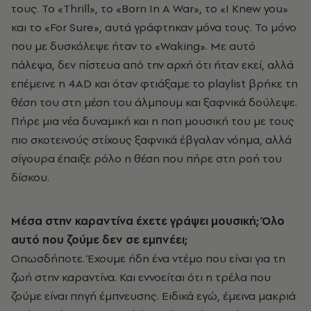
τους. Το «Τhrill», το «Born In A War», το «I Knew you»
και το «For Sure», αυτά γράφτηκαν μόνα τους. Το μόνο
που με δυσκόλεψε ήταν το «Waking». Με αυτό
πάλεψα, δεν πίστευα από την αρχή ότι ήταν εκεί, αλλά
επέμεινε η 4AD και όταν φτιάξαμε το playlist βρήκε τη
θέση του στη μέση του άλμπουμ και ξαφνικά δούλεψε.
Πήρε μια νέα δυναμική και η ποπ μουσική του με τους
πιο σκοτεινούς στίχους ξαφνικά έβγαλαν νόημα, αλλά
σίγουρα έπαιξε ρόλο η θέση που πήρε στη ροή του
δίσκου.
Μέσα στην καραντίνα έχετε γράψει μουσική; Όλο
αυτό που ζούμε δεν σε εμπνέει;
Οπωσδήποτε. Έχουμε ήδη ένα ντέμο που είναι για τη
ζωή στην καραντίνα. Και εννοείται ότι η τρέλα που
ζούμε είναι πηγή έμπνευσης. Ειδικά εγώ, έμεινα μακριά