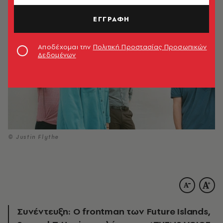
ΕΓΓΡΑΦΗ
Αποδέχομαι την
Πολιτική Προστασίας Προσωπικών
Δεδομένων
© Justin Flythe
Συνέντευξη: Ο frontman των Future Islands,