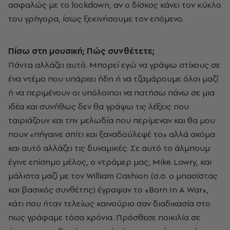
ασφαλώς με το lockdown, αν ο δίσκος κάνει τον κύκλο
του γρήγορα, ίσως ξεκινήσουμε τον επόμενο.
Πίσω στη μουσική; Πώς συνθέτετε;
Πάντα αλλάζει αυτό. Μπορεί εγώ να γράψω στίχους σε
ένα ντέμο που υπάρχει ήδη ή να τζαμάρουμε όλοι μαζί
ή να περιμένουν οι υπόλοιποι να πατήσω πάνω σε μια
ιδέα και συνήθως δεν θα γράψω τις λέξεις που
ταιριάζουν και την μελωδία που περίμεναν και θα μου
πουν «πήγαινε σπίτι και ξαναδούλεψέ το» αλλά ακόμα
και αυτό αλλάζει τις δυναμικές. Σε αυτό το άλμπουμ
έγινε επίσημο μέλος, ο ντράμερ μας, Mike Lowry, και
μάλιστα μαζί με τον William Cashion (σ.σ. ο μπασίστας
και βασικός συνθέτης) έγραψαν το «Born In A War»,
κάτι που ήταν τελείως καινούριο σαν διαδικασία στο
πως γράφαμε τόσα χρόνια. Πρόσθεσε ποικιλία σε