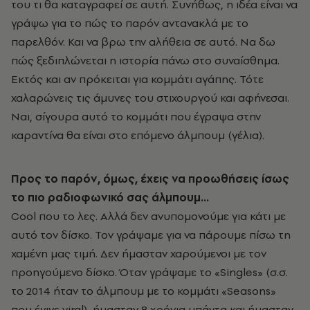
του τι θα καταγραφεί σε αυτή. Συνήθως, η ιδέα είναι να
γράψω για το πώς το παρόν αντανακλά με το
παρελθόν. Και να βρω την αλήθεια σε αυτό. Να δω
πώς ξεδιπλώνεται η ιστορία πάνω στο συναίσθημα.
Εκτός και αν πρόκειται για κομμάτι αγάπης. Τότε
χαλαρώνεις τις άμυνες του στιχουργού και αφήνεσαι.
Ναι, σίγουρα αυτό το κομμάτι που έγραψα στην
καραντίνα θα είναι στο επόμενο άλμπουμ (γέλια).
Προς το παρόν, όμως, έχεις να προωθήσεις ίσως
το πιο ραδιοφωνικό σας άλμπουμ…
Cool που το λες. Αλλά δεν ανυπομονούμε για κάτι με
αυτό τον δίσκο. Τον γράψαμε για να πάρουμε πίσω τη
χαμένη μας τιμή. Δεν ήμασταν χαρούμενοι με τον
προηγούμενο δίσκο. Όταν γράψαμε το «Singles» (σ.σ.
το 2014 ήταν το άλμπουμ με το κομμάτι «Seasons»
που έγινε viral), ήμασταν 8 χρόνια μπάντα και ήμασταν