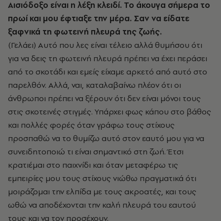
Αισιόδοξο είναι η λέξη κλειδί. Το άκουγα σήμερα το
πρωί και μου έφτιαξε την μέρα. Σαν να είδατε
ξαφνικά τη φωτεινή πλευρά της ζωής.
(Γελάει) Αυτό που λες είναι τέλειο αλλά θυμήσου ότι
για να δεις τη φωτεινή πλευρά πρέπει να έχει περάσει
από το σκοτάδι και εμείς είχαμε αρκετό από αυτό στο
παρελθόν. Αλλά, ναι, καταλαβαίνω πλέον ότι οι
άνθρωποι πρέπει να ξέρουν ότι δεν είναι μόνοι τους
στις σκοτεινές στιγμές. Υπάρχει φως κάπου στο βάθος
και πολλές φορές όταν γράφω τους στίχους
προσπαθώ να το θυμίζω αυτό στον εαυτό μου για να
συνειδητοποιώ τι είναι σημαντικό στη ζωή. Έτσι
κρατιέμαι στο παιχνίδι και όταν μεταφέρω τις
εμπειρίες μου τους στίχους νιώθω πραγματικά ότι
μοιράζομαι την ελπίδα με τους ακροατές, και τους
ωθώ να αποδέχονται την καλή πλευρά του εαυτού
τους και να τον προσέχουν.