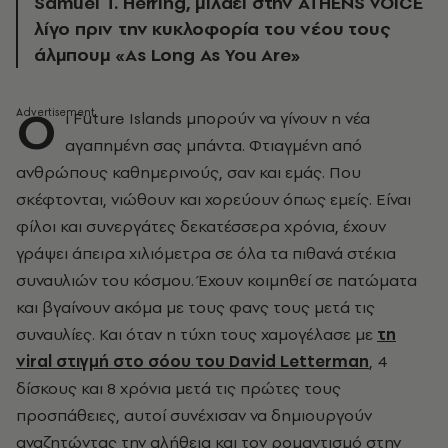
Samuel T. Herring, μιλάει στην ATHENS VOICE
λίγο πριν την κυκλοφορία του νέου τους
άλμπουμ «As Long As You Are»
Ο
ι Future Islands μπορούν να γίνουν η νέα
αγαπημένη σας μπάντα. Φτιαγμένη από
ανθρώπους καθημερινούς, σαν και εμάς. Που
σκέφτονται, νιώθουν και χορεύουν όπως εμείς. Είναι
φίλοι και συνεργάτες δεκατέσσερα χρόνια, έχουν
γράψει άπειρα χιλιόμετρα σε όλα τα πιθανά στέκια
συναυλιών του κόσμου. Έχουν κοιμηθεί σε πατώματα
και βγαίνουν ακόμα με τους φανς τους μετά τις
συναυλίες. Και όταν η τύχη τους χαμογέλασε με
τη
viral στιγμή στo σόου του David Letterman
, 4
δίσκους και 8 χρόνια μετά τις πρώτες τους
προσπάθειες, αυτοί συνέχισαν να δημιουργούν
αναζητώντας την αλήθεια και τον ρομαντισμό στην