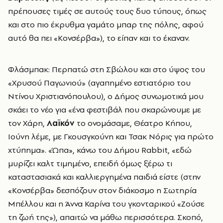
πρέπουσες τιμές σε αυτούς τους δυο τύπους, όπως
και στο πιο έκρυθμα γαμάτο μπαρ της πόλης, αφού
αυτό θα πει «Κονσέρβα»), το είπαν και το έκαναν.
Φλάσμπακ: Περπατώ στη Σβώλου και στο ύψος του
«Χρυσού Παγωνιού» (αγαπημένο εστιατόριο του
Ντίνου Χριστιανόπουλου), ο Δήμος συνωμοτικά μου
σκάει το νέο για «ένα φεστιβάλ που σκαρώνουμε με
τον Χάρη,
Λαϊκόν
το ονομάσαμε, Θέατρο Κήπου,
Ιούνη λέμε, με Γκουσγκούνη και Τσακ Νόρις για πρώτο
χτύπημα». «Ώπα», κάνω του Δήμου Rabbit, «εδώ
μυρίζει καλτ τιμημένο, επειδή όμως ξέρω τι
καταστασιακά και καλλιεργημένα παιδιά είστε (στην
«Κονσέρβα» δεσπόζουν στον διάκοσμο η Σωτηρία
Μπέλλου και η Άννα Καρίνα του γκονταρικού «Ζούσε
τη ζωή της»), απαιτώ να μάθω περισσότερα. Σκοπό,