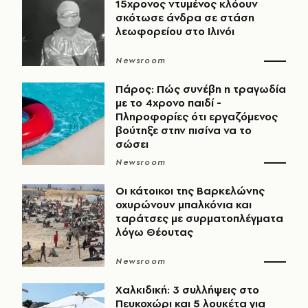
15χρονος ντυμένος κλόουν
σκότωσε άνδρα σε στάση
λεωφορείου στο Ιλινόι
Newsroom
Πάρος: Πώς συνέβη η τραγωδία
με το 4χρονο παιδί -
Πληροφορίες ότι εργαζόμενος
βούτηξε στην πισίνα να το
σώσει
Newsroom
Οι κάτοικοι της Βαρκελώνης
οχυρώνουν μπαλκόνια και
ταράτσες με συρματοπλέγματα
λόγω Θέουτας
Newsroom
Χαλκιδική: 3 συλλήψεις στο
Πευκοχώρι και 5 λουκέτα για