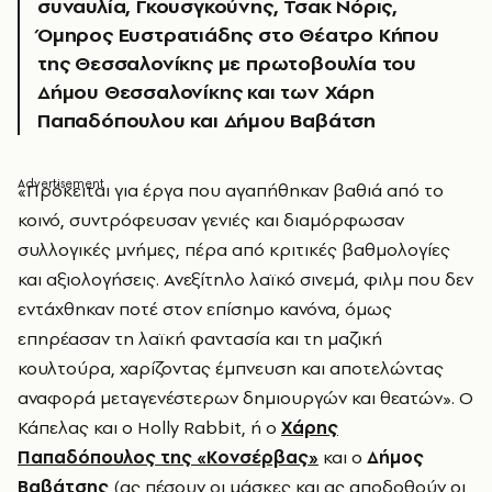
συναυλία, Γκουσγκούνης, Τσακ Νόρις,
Όμηρος Ευστρατιάδης στο Θέατρο Κήπου
της Θεσσαλονίκης με πρωτοβουλία του
Δήμου Θεσσαλονίκης και των Χάρη
Παπαδόπουλου και Δήμου Βαβάτση
«
Πρόκειται για έργα που αγαπήθηκαν βαθιά από το
κοινό, συντρόφευσαν γενιές και διαμόρφωσαν
συλλογικές μνήμες, πέρα από κριτικές βαθμολογίες
και αξιολογήσεις. Ανεξίτηλο λαϊκό σινεμά, φιλμ που δεν
εντάχθηκαν ποτέ στον επίσημο κανόνα, όμως
επηρέασαν τη λαϊκή φαντασία και τη μαζική
κουλτούρα, χαρίζοντας έμπνευση και αποτελώντας
αναφορά μεταγενέστερων δημιουργών και θεατών». Ο
Κάπελας και ο Holly Rabbit, ή ο
Χάρης
Παπαδόπουλος της «Κονσέρβας»
και ο
Δήμος
Βαβάτσης
(ας πέσουν οι μάσκες και ας αποδοθούν οι