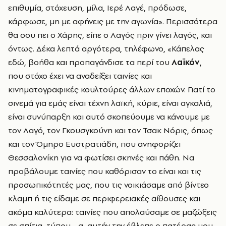
επιθυμία, στόχευση, μίλα, Ιερέ Λαγέ, πρόδωσε,
κάρφωσε, μη με αφήνεις με την αγωνία». Περισσότερα
θα σου πει ο Χάρης, είπε ο Λαγός πριν γίνει λαγός, και
όντως. Δέκα λεπτά αργότερα, τηλέφωνο, «Κάπελας
εδώ, βοήθα και προπαγάνδισε τα περί του
Λαϊκόν
,
που στόχο έχει να αναδείξει ταινίες και
κινηματογραφικές κουλτούρες άλλων εποχών. Γιατί το
σινεμά για εμάς είναι τέχνη λαϊκή, κύριε, είναι αγκαλιά,
είναι συνύπαρξη και αυτό σκοπεύουμε να κάνουμε με
τον Λαγό, τον Γκουσγκούνη και τον Τσακ Νόρις, όπως
και τον Όμηρο Ευστρατιάδη, που ανηφορίζει
Θεσσαλονίκη για να φωτίσει σκηνές και πάθη. Να
προβάλουμε ταινίες που καθόρισαν το είναι και τις
προσωπικότητές μας, που τις νοικιάσαμε από βίντεο
κλαμπ ή τις είδαμε σε περιφερειακές αίθουσες και
ακόμα καλύτερα: ταινίες που απολαύσαμε σε μαζώξεις
σε σπίτια, τύπου… α, αυτήν την έβλεπε ο πατέρας μου