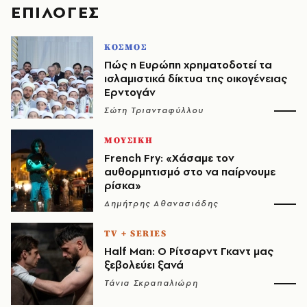
EΠΙΛΟΓΈΣ
ΚΟΣΜΟΣ
Πώς η Ευρώπη χρηματοδοτεί τα
ισλαμιστικά δίκτυα της οικογένειας
Ερντογάν
Σώτη Τριανταφύλλου
ΜΟΥΣΙΚΗ
French Fry: «Χάσαμε τον
αυθορμητισμό στο να παίρνουμε
ρίσκα»
Δημήτρης Αθανασιάδης
TV + SERIES
Half Man: Ο Ρίτσαρντ Γκαντ μας
ξεβολεύει ξανά
Τάνια Σκραπαλιώρη