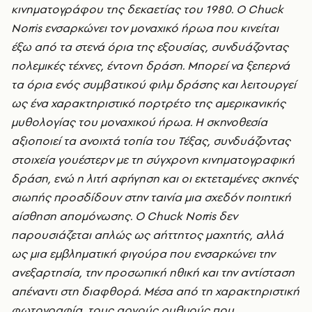
κινηματογράφου της δεκαετίας του 1980. Ο Chuck
Norris ενσαρκώνει τον μοναχικό ήρωα που κινείται
έξω από τα στενά όρια της εξουσίας, συνδυάζοντας
πολεμικές τέχνες, έντονη δράση. Μπορεί να ξεπερνά
τα όρια ενός συμβατικού φιλμ δράσης και λειτουργεί
ως ένα χαρακτηριστικό πορτρέτο της αμερικανικής
μυθολογίας του μοναχικού ήρωα. Η σκηνοθεσία
αξιοποιεί τα ανοιχτά τοπία του Τέξας, συνδυάζοντας
στοιχεία γουέστερν με τη σύγχρονη κινηματογραφική
δράση, ενώ η λιτή αφήγηση και οι εκτεταμένες σκηνές
σιωπής προσδίδουν στην ταινία μια σχεδόν ποιητική
αίσθηση απομόνωσης. Ο Chuck Norris δεν
παρουσιάζεται απλώς ως αήττητος μαχητής, αλλά
ως μια εμβληματική φιγούρα που ενσαρκώνει την
ανεξαρτησία, την προσωπική ηθική και την αντίσταση
απέναντι στη διαφθορά. Μέσα από τη χαρακτηριστική
φωτογραφία, τους αργούς ρυθμούς που