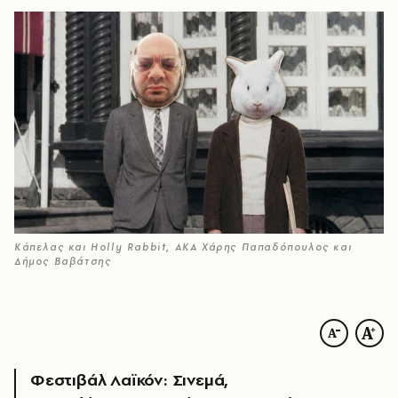
Κάπελας και Holly Rabbit, ΑΚΑ Χάρης Παπαδόπουλος και
Δήμος Βαβάτσης
Φεστιβάλ Λαϊκόν: Σινεμά,