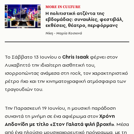
MORE IN CULTURE
H πολιτιστική ατζέντα της
εβδομάδας: συναυλίες, φεστιβάλ,
εκθέσεις, θέατρο, περφόρμανς
Νίκη - Μαρία Κοσκινά
Το Σάββατο 13 Ιουνίου ο
Chris Isaak
φέρνει στον
Λυκαβηττό την ιδιαίτερη αισθητική του,
ισορροπώντας ανάμεσα στη rock, τον χαρακτηριστικό
ρέτρο ήχο και την κινηματογραφική ατμόσφαιρα των
τραγουδιών του.
Την Παρασκευή 19 Ιουνίου, η μουσική παράδοση
συναντά τη μνήμη σε ένα αφιέρωμα στον
Χρόνη
Αηδονίδη με τίτλο «Στον Γαλατά ψιλή βροχή»
. Μέσα
από ένα πλούσιο μουσικοχορευτικό πρόγραμμα, με τη