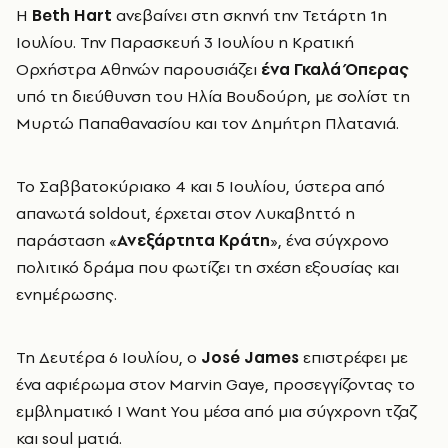
Η
Beth Hart
ανεβαίνει στη σκηνή την Τετάρτη 1η
Ιουλίου. Την Παρασκευή 3 Ιουλίου η Κρατική
Ορχήστρα Αθηνών παρουσιάζει
ένα Γκαλά Όπερας
υπό τη διεύθυνση του Ηλία Βουδούρη, με σολίστ τη
Μυρτώ Παπαθανασίου και τον Δημήτρη Πλατανιά.
Το Σαββατοκύριακο 4 και 5 Ιουλίου, ύστερα από
απανωτά soldout, έρχεται στον Λυκαβηττό η
παράσταση «
Ανεξάρτητα Κράτη
», ένα σύγχρονο
πολιτικό δράμα που φωτίζει τη σχέση εξουσίας και
ενημέρωσης.
Τη Δευτέρα 6 Ιουλίου, ο
José James
επιστρέφει με
ένα αφιέρωμα στον Marvin Gaye, προσεγγίζοντας το
εμβληματικό I Want You μέσα από μια σύγχρονη τζαζ
και soul ματιά.