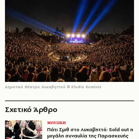
Δημοτικό Θέατρο Λυκαβηττού © Studio Kominis
Σχετικό Άρθρο
ΜΟΥΣΙΚΗ
Πάτι Σμιθ στο Λυκαβηττό: Sold out η
μεγάλη συναυλία της Παρασκευής