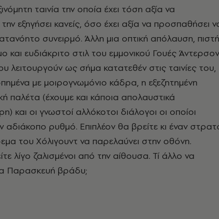
νόμητη ταινία την οποία έχει τόση αξία να
την εξηγήσει κανείς, όσο έχει αξία να προσπαθήσει ν
κατανόητο συνειρμό. Άλλη μια οπτική απόλαυση, πιστ
ο και ευδιάκριτο στιλ του εμμονικού Γουές Άντερσο
που λειτουργούν ως σήμα κατατεθέν στις ταινίες του,
πημένα με μοιρογνωμόνιο κάδρα, η εξεζητημένη
ή παλέτα (έχουμε και κάποια απολαυστικά
) και οι γνωστοί αλλόκοτοι διάλογοι οι οποίοι
 αδιάκοπο ρυθμό. Επιπλέον θα βρείτε κι έναν στρατ
μα του Χόλιγουντ να παρελαύνει στην οθόνη.
ίτε λίγο ζαλισμένοι από την αίθουσα. Τί άλλο να
για Παρασκευή βράδυ;