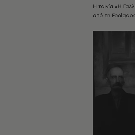
Η ταινία «Η Γα
από τη Feelgood