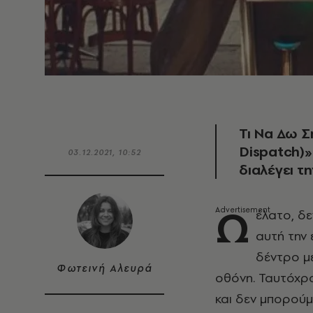
Τι Να Δω Σ
Dispatch)»
03.12.2021, 10:52
διαλέγει τη
Ω
έλατο, δε
αυτή την 
δέντρο με
Φωτεινή Αλευρά
οθόνη. Ταυτόχρο
και δεν μπορούμ