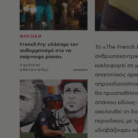
ΜΟΥΣΙΚΗ
French Fry: «Χάσαμε τον
Το «The French D
αυθορμητισμό στο να
ανθρωποκεντρική
παίρνουμε ρίσκα»
κυκλοφορεί σε μ
Δημήτρης
Αθανασιάδης
απαιτητικός αρχ
απροειδοποίητα,
θα προσπαθήσουν
σπάνιου είδους
ακολουθεί τη δο
περιοδικού, με 
«διαβάζουμε» κ