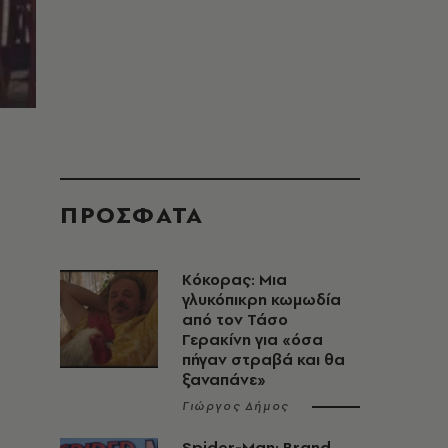
ΠΡΟΣΦΑΤΑ
Κόκορας: Μια
γλυκόπικρη κωμωδία
από τον Τάσο
Γερακίνη για «όσα
πήγαν στραβά και θα
ξαναπάνε»
Γιώργος Δήμος
Spider-Man: Brand