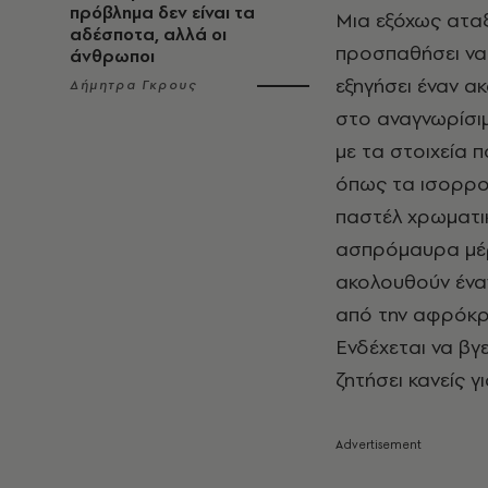
πρόβλημα δεν είναι τα
Μια εξόχως αταξι
αδέσποτα, αλλά οι
προσπαθήσει να 
άνθρωποι
εξηγήσει έναν α
Δήμητρα Γκρους
στο αναγνωρίσιμ
με τα στοιχεία 
όπως τα ισορρο
παστέλ χρωματικ
ασπρόμαυρα μέρη
ακολουθούν έναν
από την αφρόκρε
Ενδέχεται να βγε
ζητήσει κανείς 