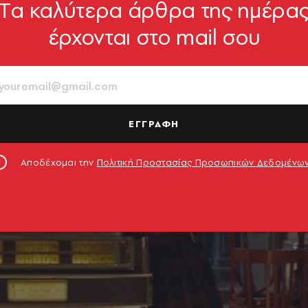
Tα καλύτερα άρθρα της ημέρα
έρχονται στο mail σου
ΕΓΓΡΑΦΗ
Αποδέχομαι την
Πολιτική Προστασίας Προσωπικών Δεδομένω