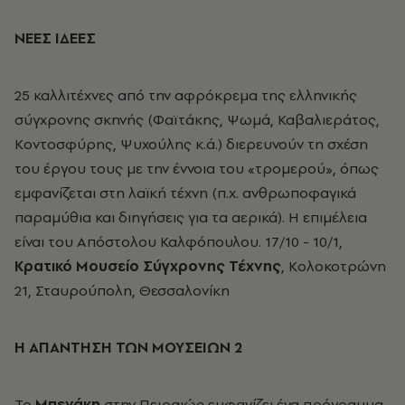
ΝΕΕΣ ΙΔΕΕΣ
25 καλλιτέχνες από την αφρόκρεμα της ελληνικής
σύγχρονης σκηνής (Φαϊτάκης, Ψωμά, Καβαλιεράτος,
Κοντοσφύρης, Ψυχούλης κ.ά.) διερευνούν τη σχέση
του έργου τους με την έννοια του «τρομερού», όπως
εμφανίζεται στη λαïκή τέχνη (π.χ. ανθρωποφαγικά
παραμύθια και διηγήσεις για τα αερικά). Η επιμέλεια
είναι του Απόστολου Καλφόπουλου. 17/10 - 10/1,
Κρατικό Μουσείο Σύγχρονης Τέχνης
, Κολοκοτρώνη
21, Σταυρούπολη, Θεσσαλονίκη
Η ΑΠΑΝΤΗΣΗ ΤΩΝ ΜΟΥΣΕΙΩΝ 2
Το
Μπενάκη
στην Πειραιώς εμφανίζει ένα πρόγραμμα