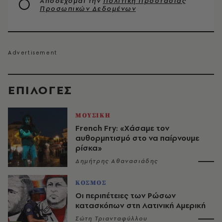
Αποδέχομαι την
Πολιτική Προστασίας
Προσωπικών Δεδομένων
EΠΙΛΟΓΈΣ
ΜΟΥΣΙΚΗ
French Fry: «Χάσαμε τον
αυθορμητισμό στο να παίρνουμε
ρίσκα»
Δημήτρης Αθανασιάδης
ΚΟΣΜΟΣ
Οι περιπέτειες των Ρώσων
κατασκόπων στη Λατινική Αμερική
Σώτη Τριανταφύλλου