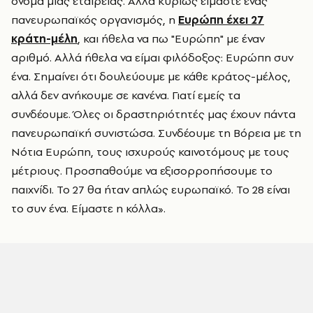
όνομα μιας εταιρείας. Αλλά κυρίως είμαστε ένας
πανευρωπαϊκός οργανισμός, η
Ευρώπη έχει 27
κράτη-μέλη
, και ήθελα να πω "Ευρώπη" με έναν
αριθμό. Αλλά ήθελα να είμαι φιλόδοξος: Ευρώπη συν
ένα. Σημαίνει ότι δουλεύουμε με κάθε κράτος-μέλος,
αλλά δεν ανήκουμε σε κανένα. Γιατί εμείς τα
συνδέουμε. Όλες οι δραστηριότητές μας έχουν πάντα
πανευρωπαϊκή συνιστώσα. Συνδέουμε τη Βόρεια με τη
Νότια Ευρώπη, τους ισχυρούς καινοτόμους με τους
μέτριους. Προσπαθούμε να εξισορροπήσουμε το
παιχνίδι. Το 27 θα ήταν απλώς ευρωπαϊκό. Το 28 είναι
το συν ένα. Είμαστε η κόλλα».