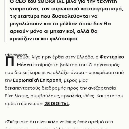
Ο CEO του 28 DIGITAL μιλά για την τεχνητή
νοημοσύνη, τον ευρωπαϊκό κατακερματισμό,
τις startups που δυσκολεύονται να
μεγαλώσουν και το μέλλον όπου δεν θα
αρκούν μόνο οι μηχανικοί, αλλά θα
χρειάζονται και φιλόσοφοι
Π
έρυσι, λίγο πριν έρθει στην Ελλάδα, ο
Φεντερίκο
Μέννα
ετοίμαζε τη βαλίτσα του. Ο οργανισμός
που διοικεί έπρεπε να αλλάξει όνομα - υποχρέωση από
την
Ευρωπαϊκή Επιτροπή
, μέρος μιας
δεκαπενταετούς διαδρομής προς την ανεξαρτησία.
Είχε λίστες, συμβούλους, εργαλεία, ιδέες. Και τότε του
ήρθε η έμπνευση:
28 DIGITAL
.
«Σκέφτηκα ότι είναι καλό να έχεις έναν αριθμό στο