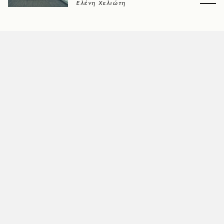
Ελένη Χελιώτη