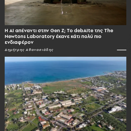
Η AI απέναντι στην Gen Z; Το debAIte της The
Newtons Laboratory έκανε κάτι πολύ πιο
ενδιαφέρον
Δημήτρης Αθανασιάδης