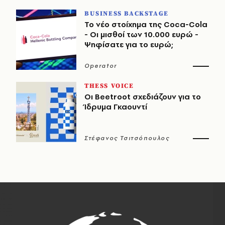
BUSINESS BACKSTAGE
Το νέο στοίχημα της Coca-Cola
- Οι μισθοί των 10.000 ευρώ -
Ψηφίσατε για το ευρώ;
Operator
THESS VOICE
Οι Beetroot σχεδιάζουν για το
Ίδρυμα Γκαουντί
Στέφανος Τσιτσόπουλος