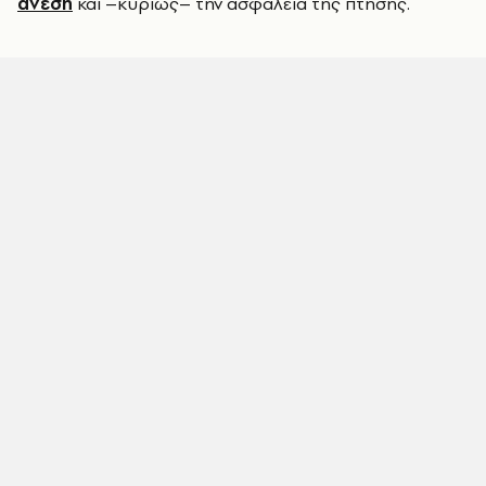
άνεση
και –κυρίως– την ασφάλεια της πτήσης.