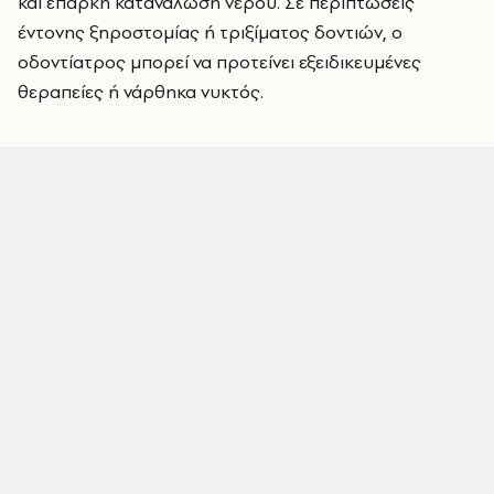
και επαρκή κατανάλωση νερού. Σε περιπτώσεις
έντονης ξηροστομίας ή τριξίματος δοντιών, ο
οδοντίατρος μπορεί να προτείνει εξειδικευμένες
θεραπείες ή νάρθηκα νυκτός.