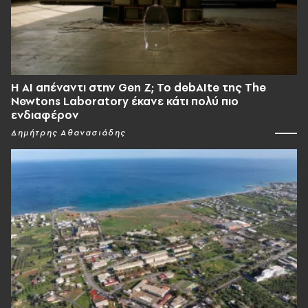
Η AI απέναντι στην Gen Z; Το debAIte της The
Newtons Laboratory έκανε κάτι πολύ πιο
ενδιαφέρον
Δημήτρης Αθανασιάδης