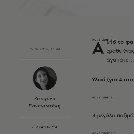
Α
υτό το φα
15.10.2013, 13:44
έμαθε ένα
αγαπάτε τι
Υλικά (για 4 άτ
Κατερίνα
Παναγιωτάκη
4 μεγάλα παξιμά
1’ ΔΙΑΒΑΣΜΑ