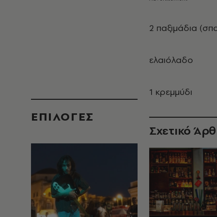
2 παξιμάδια (σπ
ελαιόλαδο
1 κρεμμύδι
EΠΙΛΟΓΈΣ
Σχετικό Άρ