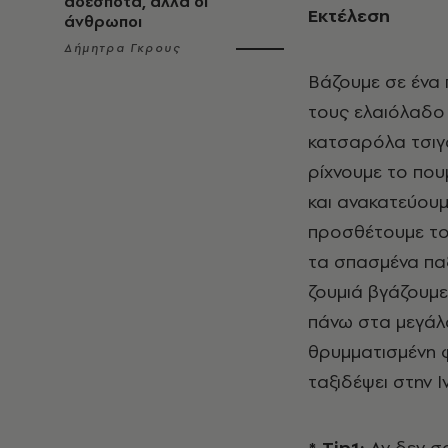
αδέσποτα, αλλά οι
Εκτέλεση
άνθρωποι
Δήμητρα Γκρους
Βάζουμε σε ένα 
τους ελαιόλαδο 
κατσαρόλα τσιγ
ρίχνουμε το πουμ
και ανακατεύουμ
προσθέτουμε τον
τα σπασμένα παξ
ζουμιά βγάζουμε
πάνω στα μεγάλα
θρυμματισμένη φ
ταξιδέψει στην Ι
* Τip1:
Αν δεν σ