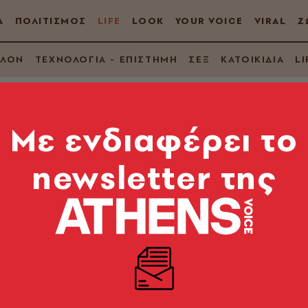
Α
ΠΟΛΙΤΙΣΜΟΣ
LIFE
LOOK
YOUR VOICE
VIRAL
Ζ
ΛΛΟΝ
ΤΕΧΝΟΛΟΓΙΑ - ΕΠΙΣΤΗΜΗ
ΣΕΞ
ΚΑΤΟΙΚΙΔΙΑ
LI
Mε ενδιαφέρει το
newsletter της