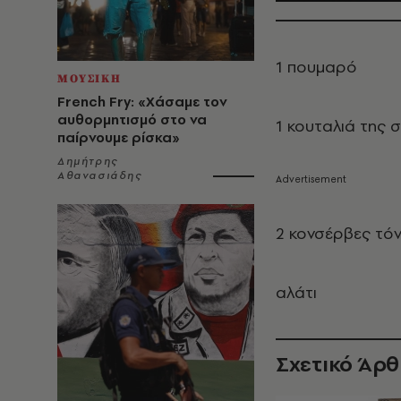
1 πουμαρό
ΜΟΥΣΙΚΗ
French Fry: «Χάσαμε τον
αυθορμητισμό στο να
1 κουταλιά της 
παίρνουμε ρίσκα»
Δημήτρης
Αθανασιάδης
2 κονσέρβες τό
αλάτι
Σχετικό Άρ