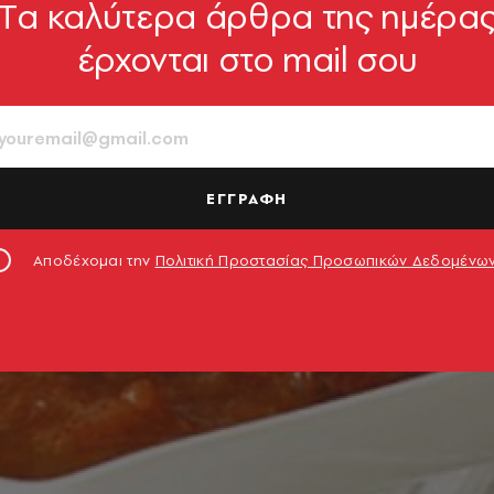
Tα καλύτερα άρθρα της ημέρα
έρχονται στο mail σου
ΕΓΓΡΑΦΗ
Αποδέχομαι την
Πολιτική Προστασίας Προσωπικών Δεδομένω