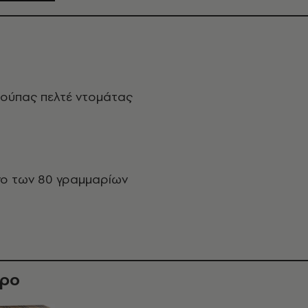
σούπας πελτέ ντομάτας
νο των 80 γραμμαρίων
θρο