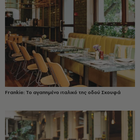
Frankie: Το αγαπημένο ιταλικό της οδού Σκουφά