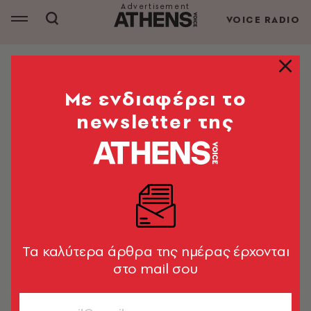
VOICE RADIO
26 νόστιμα στέκια στο κέντρο της πόλης
Mε ενδιαφέρει το
Fillo: Η συνταγή για ένα τέλειο
newsletter της
πρωινό στο Σύνταγμα
Xειροποίητες πίτες σαν αυτές που αγαπήσαμε από τα
χεράκια της γιαγιάς και της μαμάς μας
A.V. Team
27.02.2024, 09:35
1’ ΔΙΑΒΑΣΜΑ
Tα καλύτερα άρθρα της ημέρας έρχονται
στο mail σου