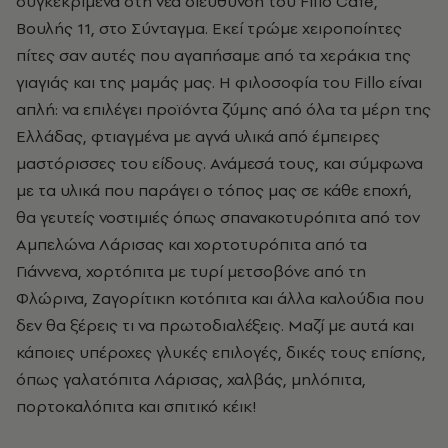
συγκεκριμένα στη νέα διεύθυνση του FiIlo Cafe,
Βουλής 11, στο Σύνταγμα. Εκεί τρώμε χειροποίητες
πίτες σαν αυτές που αγαπήσαμε από τα χεράκια της
γιαγιάς και της μαμάς μας. Η φιλοσοφία του Fillo είναι
απλή: να επιλέγει προϊόντα ζύμης από όλα τα μέρη της
Ελλάδας, φτιαγμένα με αγνά υλικά από έμπειρες
μαστόρισσες του είδους. Ανάμεσά τους, και σύμφωνα
με τα υλικά που παράγει ο τόπος μας σε κάθε εποχή,
θα γευτείς νοστιμιές όπως σπανακοτυρόπιτα από τον
Αμπελώνα Λάρισας και χορτοτυρόπιτα από τα
Γιάννενα, χορτόπιτα με τυρί μετσοβόνε από τη
Φλώρινα, Ζαγορίτικη κοτόπιτα και άλλα καλούδια που
δεν θα ξέρεις τι να πρωτοδιαλέξεις. Μαζί με αυτά και
κάποιες υπέροχες γλυκές επιλογές, δικές τους επίσης,
όπως γαλατόπιτα Λάρισας, χαλβάς, μηλόπιτα,
πορτοκαλόπιτα και σπιτικό κέικ!