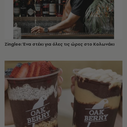
Zinglee: Ένα στέκι για όλες τις ώρες στο Κολωνάκι