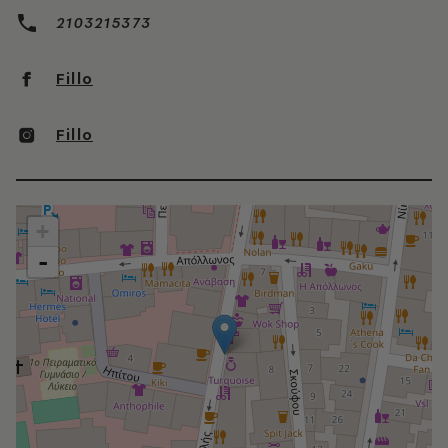
2103215373
Fillo
Fillo
+
-