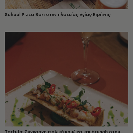
School Pizza Bar: στην πλατείας Αγίας Ειρήνης
Tartufo: Σύγχρονη ιταλική κουζίνα και brunch στου