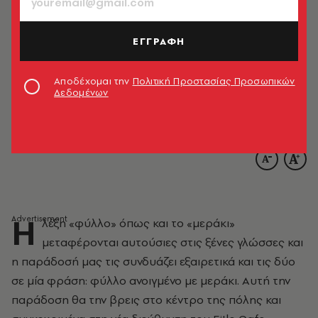
ΕΓΓΡΑΦΗ
Αποδέχομαι την
Πολιτική Προστασίας Προσωπικών
Δεδομένων
Η
λέξη «φύλλο» όπως και το «μεράκι»
μεταφέρονται αυτούσιες στις ξένες γλώσσες και
η παράδοσή μας τις συνδυάζει εξαιρετικά και τις δύο
σε μία φράση: φύλλο ανοιγμένο με μεράκι. Αυτή την
παράδοση θα την βρεις στο κέντρο της πόλης και