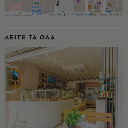
Leaflet
| ©
OpenStreetMap
contributors
ΔΕΙΤΕ ΤΑ ΟΛΑ