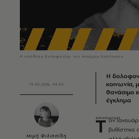
Η υπόθεση δολοφονίας του Μπάμπη Κούτσικου
Η δολοφονί
κοινωνία, 
19.05.2026, 09:55
θανάσιμο κ
έγκλημα
Τ
ον Ιανουάρ
βυθίστηκε 
Μιμή Φιλιππίδη
αλλά εξελί