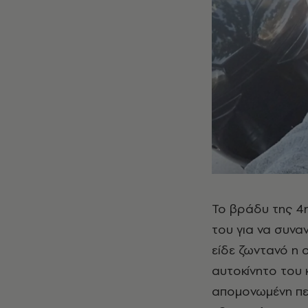
Το βράδυ της 4η
του για να συνα
είδε ζωντανό η 
αυτοκίνητο του 
απομονωμένη πε