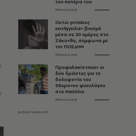
του πατέρα του
Newsroom
Οκτώ γυναίκες
κατήγγειλαν βιασμό
μέσα σε 20 ημέρες στη
Ζάκυνθο, σύμφωνα με
την ΠΟΕΔΗΝ
Newsroom
ε
Προφυλακίστηκαν οι
δύο δράστες για τη
δολοφονία του
58χρονου ψυχολόγου
στο Ναύπλιο
ε
Newsroom