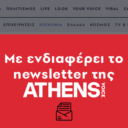
Α
ΠΟΛΙΤΙΣΜΟΣ
LIFE
LOOK
YOUR VOICE
VIRAL
Ζ
ΕΠΙΧΕΙΡΗΣΕΙΣ
ΚΟΙΝΩΝΙΑ
ΕΛΛΑΔΑ
ΚΟΣΜΟΣ
TV &
Mε ενδιαφέρει το
newsletter της
ος: Η υπόθεση του
 κράτησε όλη την Ε
του 2024