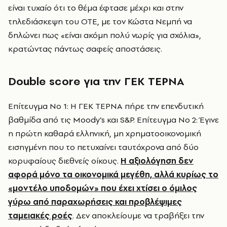
είναι τυχαίο ότι το θέμα έφτασε μέχρι και στην
τηλεδιάσκεψη του ΟΤΕ, με τον Κώστα Νεμπή να
δηλώνει πως «είναι ακόμη πολύ νωρίς για σχόλια»,
κρατώντας πάντως σαφείς αποστάσεις.
Double score για την ΓΕΚ ΤΕΡΝΑ
Επίτευγμα Νο 1: Η ΓΕΚ ΤΕΡΝΑ πήρε την επενδυτική
βαθμίδα από τις Moody’s και S&P. Επίτευγμα Νο 2: Έγινε
η πρώτη καθαρά ελληνική, μη χρηματοοικονομική
εισηγμένη που το πετυχαίνει ταυτόχρονα από δύο
κορυφαίους διεθνείς οίκους.
Η αξιολόγηση δεν
αφορά μόνο τα οικονομικά μεγέθη, αλλά κυρίως το
«μοντέλο υποδομών» που έχει χτίσει ο όμιλος
γύρω από παραχωρήσεις και προβλέψιμες
ταμειακές ροές
. Δεν αποκλείουμε να τραβήξει την