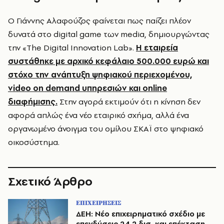
Ο Γιάννης Αλαφούζος φαίνεται πως παίζει πλέον
δυνατά στο digital game των media, δημιουργώντας
την «The Digital Innovation Lab».
Η εταιρεία
συστάθηκε με αρχικό κεφάλαιο 500.000 ευρώ και
στόχο την ανάπτυξη ψηφιακού περιεχομένου,
video on demand υπηρεσιών και online
διαφήμισης.
Στην αγορά εκτιμούν ότι η κίνηση δεν
αφορά απλώς ένα νέο εταιρικό σχήμα, αλλά ένα
οργανωμένο άνοιγμα του ομίλου ΣΚΑΪ στο ψηφιακό
οικοσύστημα.
Σχετικό Άρθρο
ΕΠΙΧΕΙΡΗΣΕΙΣ
ΔΕΗ: Νέο επιχειρηματικό σχέδιο με
επενδύσεις 24,2 δισ. και επέκταση