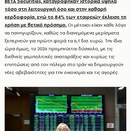
BETA Securities, καταγράφηκαν ιστορικά υψηλά
τόσο στη λειτουργική όσο και στην καθαρή
κερδοφορία, ενώ το 84% των εταιρειών έκλεισε τη
χρήση με θετικό πρόσημο.
Οι μέτοχοι είχαν κάθε λόγο
να πανηγυρίζουν, καθώς τα διανεμόμενα μερίσματα
ξεπερνούν για πρώτη φορά τα 6,1 δισ. ευρώ. Την ίδια
ώρα όμως, το 2026 προμηνύεται δύσκολο, με τις
διεθνείς γεωπολιτικές αναταράξεις και κυρίως τις
επιπτώσεις από τον πόλεμο στο Ιράν να δημιουργούν
νέες αβεβαιότητες για την οικονομία και τις αγορές.