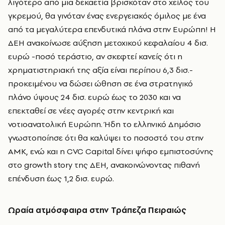
λιγότερο από μια δεκαετία βρισκόταν στο χείλος του
γκρεμού, θα γινόταν ένας ενεργειακός όμιλος με ένα
από τα μεγαλύτερα επενδυτικά πλάνα στην Ευρώπη! Η
ΔΕΗ ανακοίνωσε αύξηση μετοχικού κεφαλαίου 4 δισ.
ευρώ -ποσό τεράστιο, αν σκεφτεί κανείς ότι η
χρηματιστηριακή της αξία είναι περίπου 6,3 δισ.-
προκειμένου να δώσει ώθηση σε ένα στρατηγικό
πλάνο ύψους 24 δισ. ευρώ έως το 2030 και να
επεκταθεί σε νέες αγορές στην κεντρική και
νοτιοανατολική Ευρώπη. Ήδη το ελληνικό Δημόσιο
γνωστοποίησε ότι θα καλύψει το ποσοστό του στην
ΑΜΚ, ενώ και η CVC Capital δίνει ψήφο εμπιστοσύνης
στο growth story της ΔΕΗ, ανακοινώνοντας πιθανή
επένδυση έως 1,2 δισ. ευρώ.
Ωραία ατμόσφαιρα στην Τράπεζα Πειραιώς