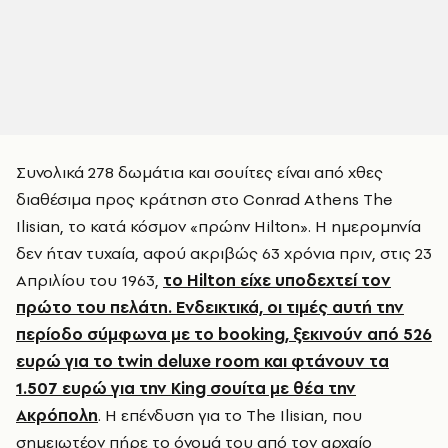
Συνολικά 278 δωμάτια και σουίτες είναι από χθες
διαθέσιμα προς κράτηση στο Conrad Athens The
Ilisian, το κατά κόσμον «πρώην Hilton». Η ημερομηνία
δεν ήταν τυχαία, αφού ακριβώς 63 χρόνια πριν, στις 23
Απριλίου του 1963,
το Hilton είχε υποδεχτεί τον
πρώτο του πελάτη. Ενδεικτικά, οι τιμές αυτή την
περίοδο σύμφωνα με το booking, ξεκινούν από 526
ευρώ για το twin deluxe room και φτάνουν τα
1.507 ευρώ για την King σουίτα με θέα την
Ακρόπολη
. Η επένδυση για το The Ilisian, που
σημειωτέον πήρε το όνομά του από τον αρχαίο