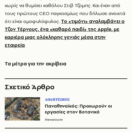
χωρίς να θυμίσει καθόλου Στιβ Τζομπς. Και έναν από
τους πρώτους CEO παγκοσμίως που δήλωσε ανοιχτά
ότι είναι ομοφυλόφυλος.
Το «τιμόνι» αναλαμβάνει ο
Τζον Τέρνους, ένα «καθαρό παιδί» της Αpple, με
καριέρα μιας ολόκληρης γενιάς μέσα στην
εταιρεία
.
Τα μέτρα για την ακρίβεια
Σχετικό Άρθρο
ΑΘΛΗΤΙΣΜΟΣ
Παναθηναϊκός: Προχωρούν οι
εργασίες στον Βοτανικό
Newsroom