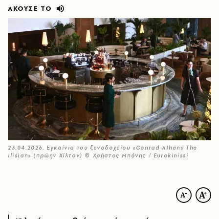
ΑΚΟΥΣΕ ΤΟ
23.04.2026. Εγκαίνια του ξενοδοχείου «Conrad Athens The
Ilisian» (πρώην Χίλτον) © Χρήστος Μπόνης / Eurokinissi