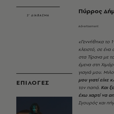
Πύρρος Δήμ
2’ ΔΙΑΒΑΣΜΑ
«Γεννήθηκα το 1
κλειστό, σε ένα 
στα Τίρανα με τ
έμενα στη Χιμάρ
γιαγιά μου. Μιλ
μου γιατί είχε 
EΠΙΛΟΓΈΣ
τον παπά.
Και ξ
έχω χαρτί να α
Σγουρός και πήγ