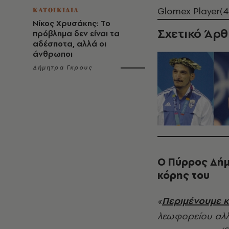
Glomex Player(
ΚΑΤΟΙΚΙΔΙΑ
Νίκος Χρυσάκης: Το
Σχετικό Άρ
πρόβλημα δεν είναι τα
αδέσποτα, αλλά οι
άνθρωποι
Δήμητρα Γκρους
Ο Πύρρος Δήμ
κόρης του
«
Περιμένουμε κ
λεωφορείου αλλ