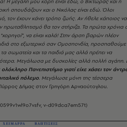
α! Η μεγάλη μου κόρη είναι εδώ, ο Βίκτωρας και η
ρική σπουδάζουν και ο Νικόλας είναι εδώ. Όλοι
ό, τον έχουν κάνει τρόπο ζωής. Αν ήθελε κάποιος να
ν πρωταθλητισμό θα τον στήριζα. Τα πρώτα χρόνια ο
 "χορηγοί”, να είναι καλά! Στην άρση βαρών πλέον
αιδιά στο εξωτερικό σαν Ομοσπονδία, προσπαθούμε
α σωματεία και τα παιδιά μας αλλά πρέπει να
ότερα. Μεγάλωσα με δυσκολίες αλλά πολλή αγάπη.
 ολόκληρο Πανεπιστήμιο γιατί είχε χάσει τον άντρ
οιταλικό πόλεμο
. Μεγάλωσε μόνη της τέσσερα
 Πύρρος Δήμας στον Γρηγόρη Αρναούτογλου
.
40599v1wl9o7vsfv, v-d09dca7em57t)
ΧΕΙΜΑΡΡΑ
ΒΑΠΤΙΣΕΙΣ