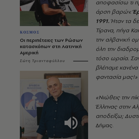
αποφασίσω τι πρ
άρση βαρών.
Έρ
1991.
Ήταν τα δε
Τίρανα, πήγα Κα
ΚΟΣΜΟΣ
την αλβανική ο
Οι περιπέτειες των Ρώσων
κατασκόπων στη Λατινική
όλη την διαδρομ
Αμερική
τόσο ωραία. Σαν
Σώτη Τριανταφύλλου
βλέπαμε κανένα 
φαντασία μας!»
«Νιώθεις την πί
Έλληνας στην Αλ
αποδείξω; Δυστυ
Δήμας.