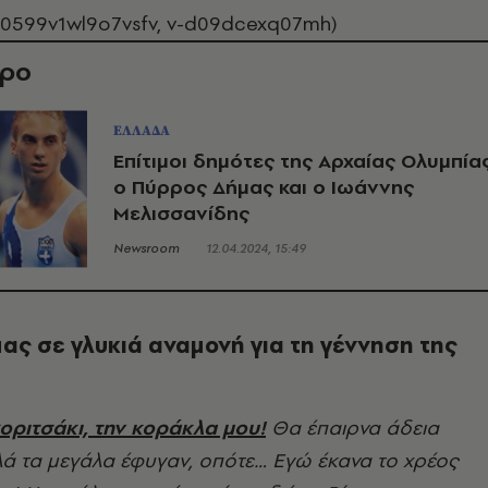
40599v1wl9o7vsfv, v-d09dcexq07mh)
θρο
ΕΛΛΑΔΑ
Επίτιμοι δημότες της Αρχαίας Ολυμπία
ο Πύρρος Δήμας και ο Ιωάννης
Μελισσανίδης
Newsroom
12.04.2024, 15:49
ας σε γλυκιά αναμονή για τη γέννηση της
οριτσάκι, την κοράκλα μου!
Θα έπαιρνα άδεια
ά τα μεγάλα έφυγαν, οπότε… Εγώ έκανα το χρέος