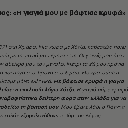
ας: «Η γιαγιά μου με βάφτισε κρυφά»
971 στη Χιμάρα. Μια χώρα με Χότζα, καθεστώς πολύ
σπίτι με τη γιαγιά μου έμενα τότε. Οι γονείς μου ήταν
ον αδελφό μου τον μεγάλο. Μέχρι τα έξι μου χρόνια
α και πήγα στα Τίρανα στα 6 μου. Με κρατούσε η
ούσαμε μόνο ελληνικά.
Με βάφτισε κρυφά η γιαγιά
κλείσει η εκκλησία λόγω Χότζα
. Η γιαγιά πήρε κρυφά
αναβαφτίστηκα δεύτερη φορά στην Ελλάδα για να
ποδείξω τη βάπτισή μου
. Μου έβαλε λάδι ο Γιάννης
ε καλά»,
εξομολογήθηκε ο Πύρρος Δήμας.