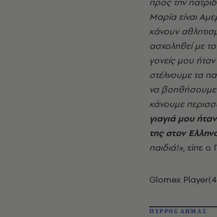
προς την πατρίδ
Μαρία είναι Αμε
κάνουν αθλητισμ
ασχοληθεί με το
γονείς μου ήταν
στέλνουμε τα π
να βοηθήσουμε τ
κάνουμε περισσ
γιαγιά μου ήταν
της στον Ελλην
παιδιά!»,
είπε ο
Glomex Player(
ΠΥΡΡΟΣ ΔΗΜΑΣ