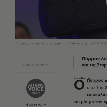
Πύρρος Δήμας: Η γιαγιά μου με βάφτισε κρυφά © ΣΤΕ
Πύρρος Δήμ
και τις βα
02.04.2024, 09:14
Ο
Πύρρος 
στο The 2
αποκάλυψ
και μία με τον 
Newsroom