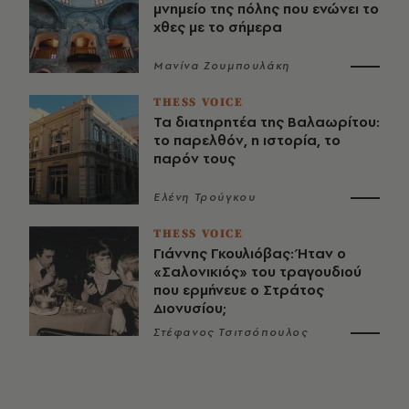
μνημείο της πόλης που ενώνει το
χθες με το σήμερα
Μανίνα Ζουμπουλάκη
THESS VOICE
Τα διατηρητέα της Βαλαωρίτου:
το παρελθόν, η ιστορία, το
παρόν τους
Ελένη Τρούγκου
THESS VOICE
Γιάννης Γκουλιόβας: Ήταν ο
«Σαλονικιός» του τραγουδιού
που ερμήνευε ο Στράτος
Διονυσίου;
Στέφανος Τσιτσόπουλος