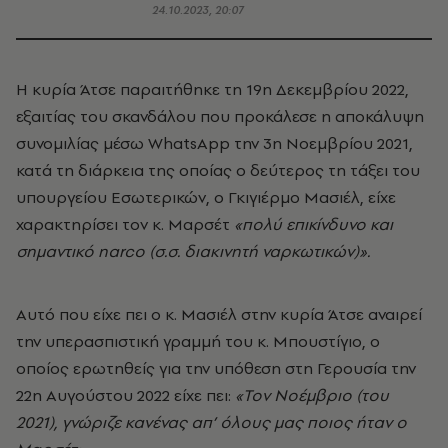
24.10.2023, 20:07
Η κυρία Άτσε παραιτήθηκε τη 19η Δεκεμβρίου 2022,
εξαιτίας του σκανδάλου που προκάλεσε η αποκάλυψη
συνομιλίας μέσω WhatsApp την 3η Νοεμβρίου 2021,
κατά τη διάρκεια της οποίας ο δεύτερος τη τάξει του
υπουργείου Εσωτερικών, ο Γκιγιέρμο Μασιέλ, είχε
χαρακτηρίσει τον κ. Μαρσέτ
«πολύ επικίνδυνο και
σημαντικό narco (σ.σ. διακινητή ναρκωτικών)».
Αυτό που είχε πει ο κ. Μασιέλ στην κυρία Άτσε αναιρεί
την υπερασπιστική γραμμή του κ. Μπουστίγιο, ο
οποίος ερωτηθείς για την υπόθεση στη Γερουσία την
22η Αυγούστου 2022 είχε πει:
«Τον Νοέμβριο (του
2021), γνώριζε κανένας απ’ όλους μας ποιος ήταν ο