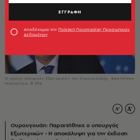
ΕΓΓΡΑΦΗ
Αποδέχομαι την
Πολιτική Προστασίας Προσωπικών
Δεδομένων
Ο πρώην υπουργός Εξωτερικών της Ουρουγουάης, Φρανσίσκο
Μπουστίγιο © EPA
Ουρουγουάη: Παραιτήθηκε ο υπουργός
Εξωτερικών - Η αποκάλυψη για την έκδοση