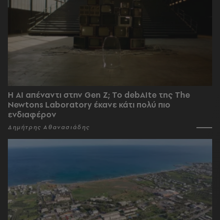
Η AI απέναντι στην Gen Z; Το debAIte της The
Newtons Laboratory έκανε κάτι πολύ πιο
ενδιαφέρον
Δημήτρης Αθανασιάδης