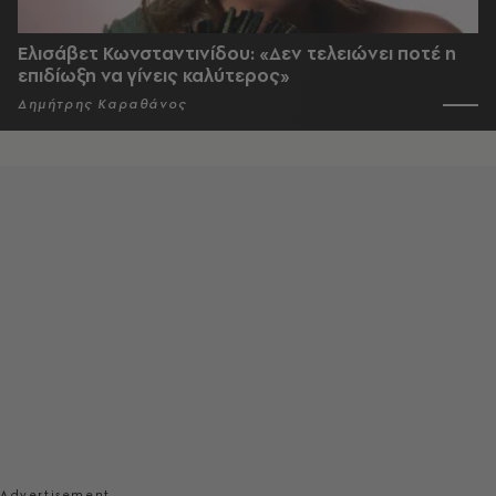
Ελισάβετ Κωνσταντινίδου: «Δεν τελειώνει ποτέ η
επιδίωξη να γίνεις καλύτερος»
Δημήτρης Καραθάνος