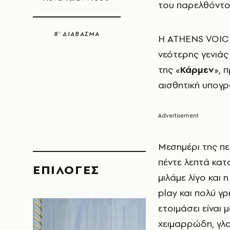
του παρελθόντο
8’ ΔΙΑΒΑΣΜΑ
Η ATHENS VOICE 
νεότερης γενιάς
της «
Κάρμεν
», 
αισθητική υπογρ
Μεσημέρι της πε
πέντε λεπτά κατ
EΠΙΛΟΓΈΣ
μιλάμε λίγο και 
play και πολύ γ
ετοιμάσει είναι 
χειμαρρώδη, γλ