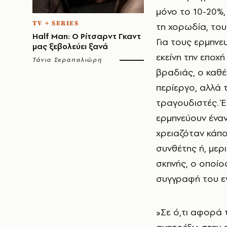
μόνο το 10-20%,
TV + SERIES
τη χορωδία, του
Half Man: Ο Ρίτσαρντ Γκαντ
Για τους ερμηνευ
μας ξεβολεύει ξανά
εκείνη την εποχ
Τάνια Σκραπαλιώρη
βραδιάς, ο καθέ
περίεργο, αλλά 
τραγουδιστές. Έ
ερμηνεύουν έναν
χρειαζόταν κάπο
συνθέτης ή, μερ
σκηνής, ο οποίο
συγγραφή του εγ
»Σε ό,τι αφορά 