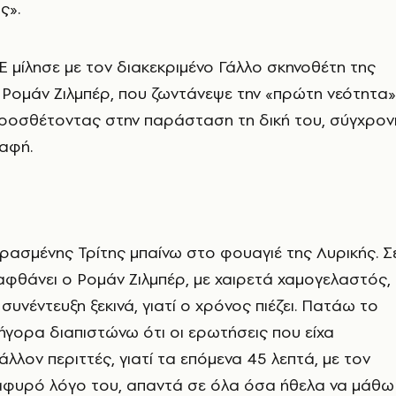
ς».
μίλησε με τον διακεκριμένο Γάλλο σκηνοθέτη της
 Ρομάν Ζιλμπέρ, που ζωντάνεψε την «πρώτη νεότητα»
προσθέτοντας στην παράσταση τη δική του, σύγχρον
αφή.
ρασμένης Τρίτης μπαίνω στο φουαγιέ της Λυρικής. Σ
αφθάνει ο Ρομάν Ζιλμπέρ, με χαιρετά χαμογελαστός,
η συνέντευξη ξεκινά, γιατί ο χρόνος πιέζει. Πατάω το
ρήγορα διαπιστώνω ότι οι ερωτήσεις που είχα
μάλλον περιττές, γιατί τα επόμενα 45 λεπτά, με τον
αφυρό λόγο του, απαντά σε όλα όσα ήθελα να μάθω