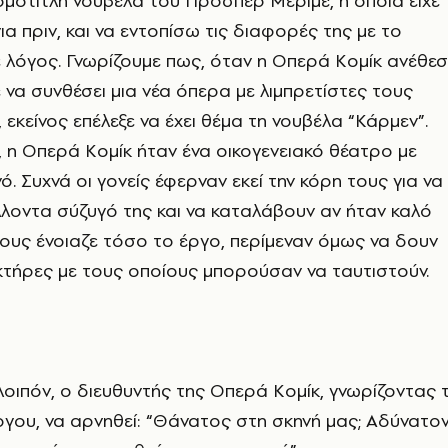
μότιτλη νουβέλα του Προσπέρ Μεριμέ, η οποία είχε
α πριν, και να εντοπίσω τις διαφορές της με το
ε λόγος. Γνωρίζουμε πως, όταν η Οπερά Κομίκ ανέθεσ
 να συνθέσει μια νέα όπερα με λιμπρετίστες τους
, εκείνος επέλεξε να έχει θέμα τη νουβέλα “Κάρμεν”.
ή, η Οπερά Κομίκ ήταν ένα οικογενειακό θέατρο με
ό. Συχνά οι γονείς έφερναν εκεί την κόρη τους για να
λλοντα σύζυγό της και να καταλάβουν αν ήταν καλό
τους ένοιαζε τόσο το έργο, περίμεναν όμως να δουν
τήρες με τους οποίους μπορούσαν να ταυτιστούν.
λοιπόν, ο διευθυντής της Οπερά Κομίκ, γνωρίζοντας 
ργου, να αρνηθεί: “Θάνατος στη σκηνή μας; Αδύνατον