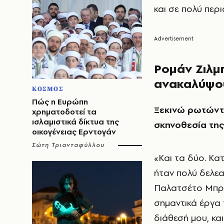
και σε πολύ περ
Ρομάν Ζιλμπ
ανακαλύψο
ΚΟΣΜΟΣ
Πώς η Ευρώπη
Ξεκινώ ρωτώντα
χρηματοδοτεί τα
ισλαμιστικά δίκτυα της
σκηνοθεσία της
οικογένειας Ερντογάν
Σώτη Τριανταφύλλου
«Και τα δύο. Κ
ήταν πολύ δελεα
Παλατσέτο Μπρο
σημαντικά έργα 
διάθεσή μου, και