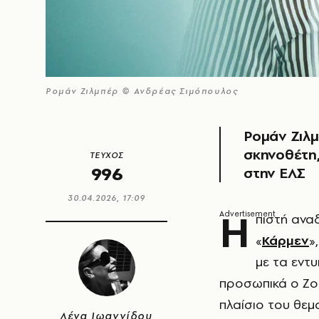
Ρομάν Ζιλμπέρ © Ανδρέας Σιμόπουλος
Ρομάν Ζιλμ
σκηνοθέτη,
ΤΕΥΧΟΣ
996
στην ΕΛΣ
30.04.2026, 17:09
Η
πιστή ανα
«
Κάρμεν
»
με τα εντυ
προσωπικά ο Ζορ
πλαίσιο του θεμ
Λένα Ιωαννίδου