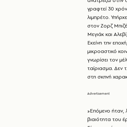
ανατρέξω στην ο
γραφτεί 30 χρόνι
λιμπρέτο. Υπήρχ
στον Ζορζ Μπιζέ
Μεγιάκ και Αλεβί
Εκείνη την εποχ
μικροαστικό κοιν
γνωρίσει τον μέ
ταίριασμα. Δεν 
στη σκηνή χαρακ
»Επόμενο ήταν, 
βιαιότητα του έ