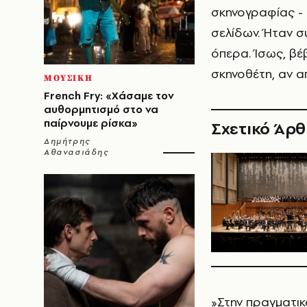
σκηνογραφίας - 
σελίδων. Ήταν σ
όπερα. Ίσως, βέ
σκηνοθέτη, αν α
ΜΟΥΣΙΚΗ
French Fry: «Χάσαμε τον
αυθορμητισμό στο να
παίρνουμε ρίσκα»
Σχετικό Άρ
Δημήτρης
Αθανασιάδης
»Στην πραγματικ