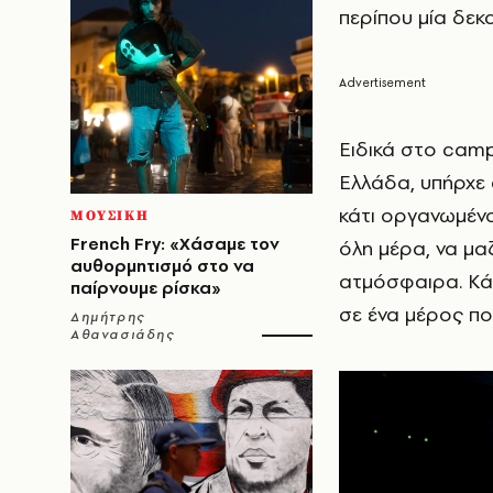
περίπου μία δεκα
Ειδικά στο camp
Ελλάδα, υπήρχε 
κάτι οργανωμένο
ΜΟΥΣΙΚΗ
French Fry: «Χάσαμε τον
όλη μέρα, να μαζ
αυθορμητισμό στο να
ατμόσφαιρα. Κάπ
παίρνουμε ρίσκα»
σε ένα μέρος που
Δημήτρης
Αθανασιάδης