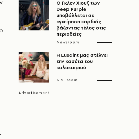
ν
O Γκλεν Χιουζ των
Deep Purple
υποβάλλεται σε
εγχείρηση καρδιάς
βάζοντας τέλος στις
το
περιοδείες
Newsroom
Η Lusaint μας στέλνει
την κασέτα του
καλοκαιριού
A.V. Team
ν