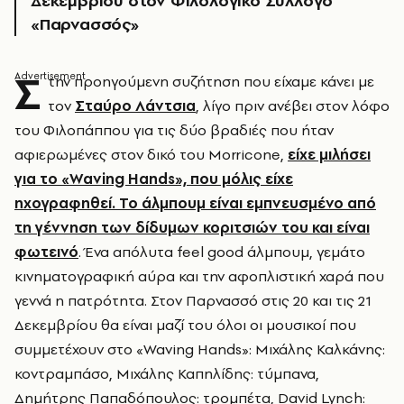
Δεκεμβρίου στον Φιλολογικό Σύλλογο
«Παρνασσός»
Σ
την προηγούμενη συζήτηση που είχαμε κάνει με
τον
Σταύρο Λάντσια
, λίγο πριν ανέβει στον λόφο
του Φιλοπάππου για τις δύο βραδιές που ήταν
αφιερωμένες στον δικό του Morricone,
είχε μιλήσει
για το «Waving Hands», που μόλις είχε
ηχογραφηθεί. Το άλμπουμ είναι εμπνευσμένο από
τη γέννηση των δίδυμων κοριτσιών του και είναι
φωτεινό
. Ένα απόλυτα feel good άλμπουμ, γεμάτο
κινηματογραφική αύρα και την αφοπλιστική χαρά που
γεννά η πατρότητα. Στον Παρνασσό στις 20 και τις 21
Δεκεμβρίου θα είναι μαζί του όλοι οι μουσικοί που
συμμετέχουν στο «Waving Hands»: Μιχάλης Καλκάνης:
κοντραμπάσo, Μιχάλης Καπηλίδης: τύμπανα,
Δημήτρης Παπαδόπουλος: τρομπέτα, David Lynch: