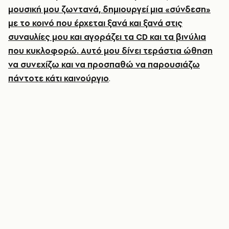
μουσική μου ζωντανά, δημιουργεί μια «σύνδεση»
με το κοινό που έρχεται ξανά και ξανά στις
συναυλίες μου και αγοράζει τα CD και τα βινύλια
που κυκλοφορώ. Αυτό μου δίνει τεράστια ώθηση
να συνεχίζω και να προσπαθώ να παρουσιάζω
πάντοτε κάτι καινούργιο
.