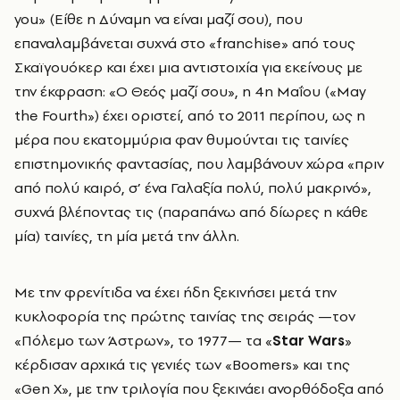
you» (Είθε η Δύναμη να είναι μαζί σου), που
επαναλαμβάνεται συχνά στο «franchise» από τους
Σκαϊγουόκερ και έχει μια αντιστοιχία για εκείνους με
την έκφραση: «Ο Θεός μαζί σου», η 4η Μαΐου («May
the Fourth») έχει οριστεί, από το 2011 περίπου, ως η
μέρα που εκατομμύρια φαν θυμούνται τις ταινίες
επιστημονικής φαντασίας, που λαμβάνουν χώρα «πριν
από πολύ καιρό, σ’ ένα Γαλαξία πολύ, πολύ μακρινό»,
συχνά βλέποντας τις (παραπάνω από δίωρες η κάθε
μία) ταινίες, τη μία μετά την άλλη.
Με την φρενίτιδα να έχει ήδη ξεκινήσει μετά την
κυκλοφορία της πρώτης ταινίας της σειράς —τον
«Πόλεμο των Άστρων», το 1977— τα «
Star Wars
»
κέρδισαν αρχικά τις γενιές των «Boomers» και της
«Gen X», με την τριλογία που ξεκινάει ανορθόδοξα από