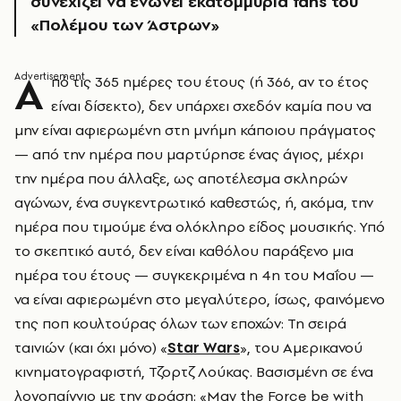
συνεχίζει να ενώνει εκατομμύρια fans του
«Πολέμου των Άστρων»
Α
πό τις 365 ημέρες του έτους (ή 366, αν το έτος
είναι δίσεκτο), δεν υπάρχει σχεδόν καμία που να
μην είναι αφιερωμένη στη μνήμη κάποιου πράγματος
— από την ημέρα που μαρτύρησε ένας άγιος, μέχρι
την ημέρα που άλλαξε, ως αποτέλεσμα σκληρών
αγώνων, ένα συγκεντρωτικό καθεστώς, ή, ακόμα, την
ημέρα που τιμούμε ένα ολόκληρο είδος μουσικής. Υπό
το σκεπτικό αυτό, δεν είναι καθόλου παράξενο μια
ημέρα του έτους — συγκεκριμένα η 4η του Μαΐου —
να είναι αφιερωμένη στο μεγαλύτερο, ίσως, φαινόμενο
της ποπ κουλτούρας όλων των εποχών: Τη σειρά
ταινιών (και όχι μόνο) «
Star Wars
», του Αμερικανού
κινηματογραφιστή, Τζορτζ Λούκας. Βασισμένη σε ένα
λογοπαίγνιο με την φράση: «May the Force be with