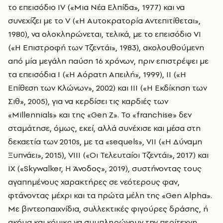
το επεισόδιο IV («Μια Νέα Ελπίδα», 1977) και να
συνεχίζει με το V («Η Αυτοκρατορία Αντεπιτίθεται»,
1980), να ολοκληρώνεται, τελικά, με το επεισόδιο VI
(«Η Επιστροφή των Τζεντάι», 1983), ακολουθούμενη
από μία μεγάλη παύση 16 χρόνων, πριν επιστρέψει με
τα επεισόδια I («Η Αόρατη Απειλή», 1999), II («Η
Επίθεση των Κλώνων», 2002) και ΙΙΙ («Η Εκδίκηση των
Σιθ», 2005), για να κερδίσει τις καρδιές των
«Millennials» και της «Gen Z». Το «franchise» δεν
σταμάτησε, όμως, εκεί, αλλά συνέχισε και μέσα στη
δεκαετία των 2010s, με τα «sequels», VII («Η Δύναμη
Ξυπνάει», 2015), VIII («Οι Τελευταίοι Τζεντάι», 2017) και
IX («Skywalker, Η Άνοδος», 2019), συστήνοντας τους
αγαπημένους χαρακτήρες σε νεότερους φαν,
φτάνοντας μέχρι και τα πρώτα μέλη της «Gen Alpha».
Με βιντεοπαιχνίδια, συλλεκτικές φιγούρες δράσης, ή
ακόμα και κόμικς να συμπληρώνουν την περίτεχνη