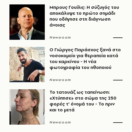
Μπρους Γουίλις: Η σύζυγός του
αποκάλυψε το πρώτο σημάδι
που οδήγησε στη διάγνωση
άνοιας
Newsroom
O Γιώργος Παράσχος ξανά στο
νοσοκομείο για θεραπεία κατά
του καρκίνου - Η νέα
φωτογραφία του ηθοποιού
Newsroom
Το τατουάζ ως ταπείνωση:
«Χτύπησε» στο σώμα της 250
φορές τ’ όνομά του - Το πριν
και το μετά
Newsroom