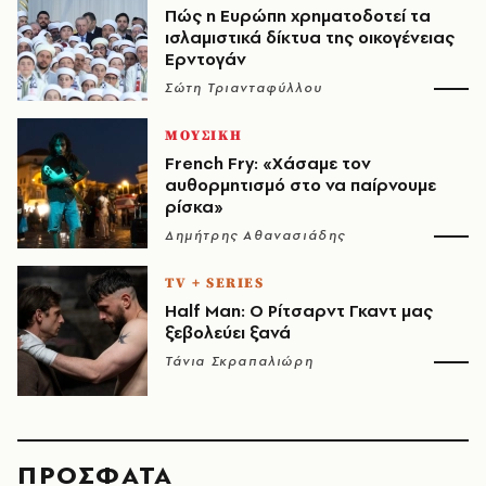
Πώς η Ευρώπη χρηματοδοτεί τα
ισλαμιστικά δίκτυα της οικογένειας
Ερντογάν
Σώτη Τριανταφύλλου
ΜΟΥΣΙΚΗ
French Fry: «Χάσαμε τον
αυθορμητισμό στο να παίρνουμε
ρίσκα»
Δημήτρης Αθανασιάδης
TV + SERIES
Half Man: Ο Ρίτσαρντ Γκαντ μας
ξεβολεύει ξανά
Τάνια Σκραπαλιώρη
ΠΡΟΣΦΑΤΑ