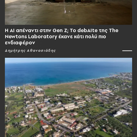
Η AI απέναντι στην Gen Z; Το debAIte της The
Newtons Laboratory έκανε κάτι πολύ πιο
ενδιαφέρον
Δημήτρης Αθανασιάδης