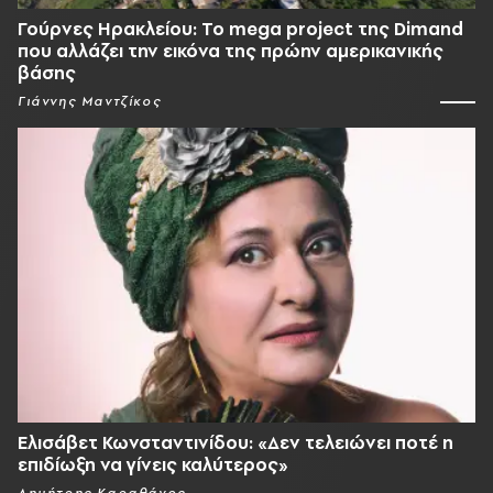
Γούρνες Ηρακλείου: To mega project της Dimand
που αλλάζει την εικόνα της πρώην αμερικανικής
βάσης
Γιάννης Μαντζίκος
Ελισάβετ Κωνσταντινίδου: «Δεν τελειώνει ποτέ η
επιδίωξη να γίνεις καλύτερος»
Δημήτρης Καραθάνος