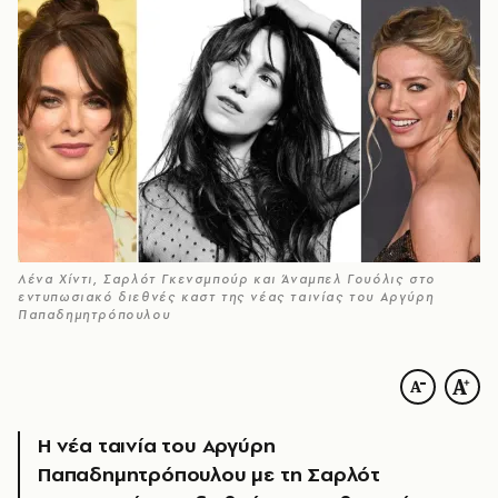
Λένα Χίντι, Σαρλότ Γκενσμπούρ και Άναμπελ Γουόλις στο
εντυπωσιακό διεθνές καστ της νέας ταινίας του Αργύρη
Παπαδημητρόπουλου
Η νέα ταινία του Αργύρη
Παπαδημητρόπουλου με τη Σαρλότ