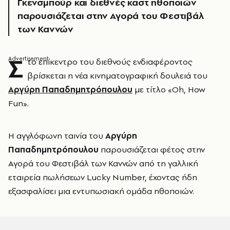
Γκενσμπούρ και διεθνές καστ ηθοποιών
παρουσιάζεται στην Αγορά του Φεστιβάλ
των Καννών
Σ
το επίκεντρο του διεθνούς ενδιαφέροντος
βρίσκεται η νέα κινηματογραφική δουλειά του
Αργύρη Παπαδημητρόπουλου
με τίτλο «Oh, How
Fun».
Η αγγλόφωνη ταινία του
Αργύρη
Παπαδημητρόπουλου
παρουσιάζεται φέτος στην
Αγορά του Φεστιβάλ των Καννών από τη γαλλική
εταιρεία πωλήσεων Lucky Number, έχοντας ήδη
εξασφαλίσει μια εντυπωσιακή ομάδα ηθοποιών.