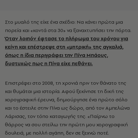
Στο μυαλό της είχε ένα σχέδιο: Να κάνει πρώτα μια
πορεία και «κοντά στα 30» να ξαναχτυπήσει την πόρτα.
Όταν λοιπόν έφτασε το πλήρωμα του χρόνου για
κείνη και επέστρεψε στη «μητρική» της αγκαλιά,
όπως η ίδια περιγράφει την Πίνα Μπάους,
δυστυχώς πως η Πίνα είχε πεθάνει.
Επιστρέφει στο 2008, τη χρονιά πριν τον θάνατο της
και θυμάται μια ιστορία. Αφού ξεκίνησε τη δική της
χορογραφική έρευνα, δημιούργησε ένα πρώτο σόλο
και το έστειλε στην Πίνα ως δώρο, από τον Αμπελώνα
Λάρισας, τον τόπο καταγωγής της. «Παίρνω το
θάρρος να σου στείλω την πρώτη μου χορογραφική
δουλειά, με πολλή αγάπη, δεν σε ξεχνώ ποτέ.