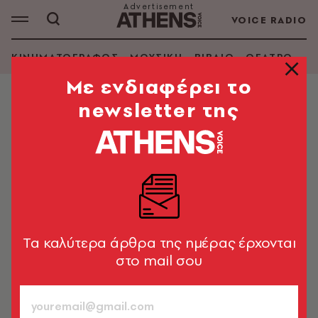
VOICE RADIO
ΚΙΝΗΜΑΤΟΓΡΑΦΟΣ
ΜΟΥΣΙΚΗ
ΒΙΒΛΙΟ
ΘΕΑΤΡΟ - Ο
Mε ενδιαφέρει το
newsletter της
ΧΟΡΟΣ
Αθανασία Κανελλοπούλου: «Όλα
έγιναν κάτω από το βλέμμα της
Πίνα Μπάους, σε μια μητρική
αγκαλιά»
Η διεθνής χορεύτρια και χορογράφος μιλά για τη
Tα καλύτερα άρθρα της ημέρας έρχονται
μαθητεία της δίπλα στην κορυφαία Γερμανίδα
στο mail σου
δημιουργό και το σόλο της «Inside Out»
Ειρήνη Παδουβά