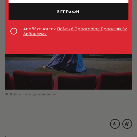
09.05.2026, 10:57
5’ ΔΙΑΒΑΣΜΑ
ΕΓΓΡΑΦΗ
Αποδέχομαι την
Πολιτική Προστασίας Προσωπικών
Δεδομένων
© Βάγια Τσιουρβοπούλου