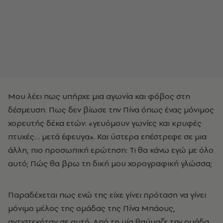
Μου λέει πως υπήρχε μια αγωνία και φόβος στη
δέσμευση. Πως δεν βίωσε την Πίνα όπως ένας μόνιμος
χορευτής δέκα ετών: «γευόμουν γωνίες και κρυφές
πτυχές… μετά έφευγα». Και ύστερα επέστρεφε σε μια
άλλη, πιο προσωπική ερώτηση: Τι θα κάνω εγώ με όλο
αυτό; Πώς θα βρω τη δική μου χορογραφική γλώσσα;
Παραδέχεται πως ενώ της είχε γίνει πρόταση να γίνει
μόνιμο μέλος της ομάδας της Πίνα Μπάους,
αντιστεκόταν σε αυτό. Από τη μία θαύμαζε την ομάδα,