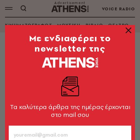
VOICE RADIO
ΚΙΝΗΜΑΤΟΓΡΑΦΟΣ
ΜΟΥΣΙΚΗ
ΒΙΒΛΙΟ
ΘΕΑΤΡΟ - Ο
Mε ενδιαφέρει το
newsletter της
ΕΙΚΑΣΤΙΚΑ
Δύο ακόμα αρχαιότητες
επιστρέφουν στην Ελλάδα από τις
ΗΠΑ
Πρόκειται για ένα χρυσό κόσμημα που είχε κλαπεί από
το Αρχαιολογικό Μουσείο της Κομοτηνής και μία
Tα καλύτερα άρθρα της ημέρας έρχονται
αργυρή επιδορατίδα
στο mail σου
A.V. Team
28.02.2022, 16:46
2’ ΔΙΑΒΑΣΜΑ