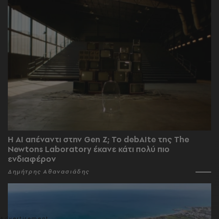
Η AI απέναντι στην Gen Z; Το debAIte της The
Newtons Laboratory έκανε κάτι πολύ πιο
ενδιαφέρον
Δημήτρης Αθανασιάδης