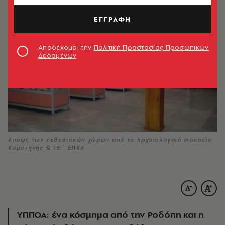
ΕΓΓΡΑΦΗ
Αποδέχομαι την
Πολιτική Προστασίας Προσωπικών
Δεδομένων
Άποψη των εκθεσιακών χώρων από το Αρχαιολογικό Μουσείο
Κομοτηνής © ΙΘ΄ ΕΠΚΑ
ΥΠΠΟΑ: ένα κόσμημα από την Ροδόπη και η