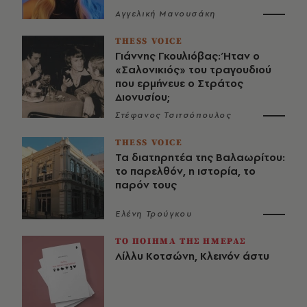
Αγγελική Μανουσάκη
THESS VOICE
Γιάννης Γκουλιόβας: Ήταν ο
«Σαλονικιός» του τραγουδιού
που ερμήνευε ο Στράτος
Διονυσίου;
Στέφανος Τσιτσόπουλος
THESS VOICE
Τα διατηρητέα της Βαλαωρίτου:
το παρελθόν, η ιστορία, το
παρόν τους
Ελένη Τρούγκου
ΤΟ ΠΟΙΗΜΑ ΤΗΣ ΗΜΕΡΑΣ
Λίλλυ Κοτσώνη, Κλεινόν άστυ