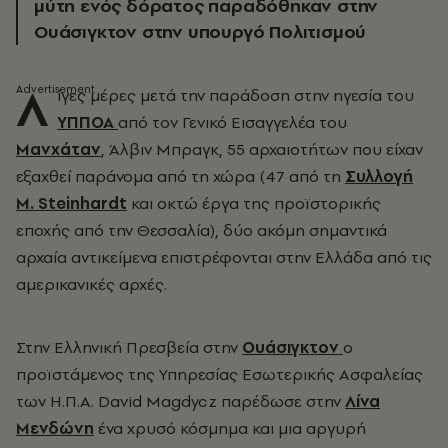
μύτη ενός δόρατος παραδόθηκαν στην
Ουάσιγκτον στην υπουργό Πολιτισμού
Λ
ίγες μέρες μετά την παράδοση στην ηγεσία του
ΥΠΠΟΑ
από τον Γενικό Εισαγγελέα του
Μανχάταν
, Άλβιν Μπραγκ, 55 αρχαιοτήτων που είχαν
εξαχθεί παράνομα από τη χώρα (47 από τη
Συλλογή
M. Steinhardt
και οκτώ έργα της προϊστορικής
εποχής από την Θεσσαλία), δύο ακόμη σημαντικά
αρχαία αντικείμενα επιστρέφονται στην Ελλάδα από τις
αμερικανικές αρχές.
Στην Ελληνική Πρεσβεία στην
Ουάσιγκτον
ο
προϊστάμενος της Υπηρεσίας Εσωτερικής Ασφαλείας
των Η.Π.Α. David Magdycz παρέδωσε στην
Λίνα
Μενδώνη
ένα χρυσό κόσμημα και μια αργυρή