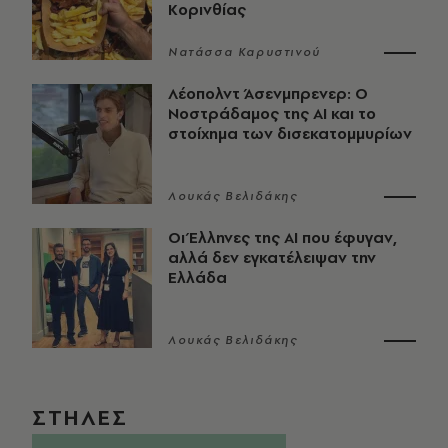
Κορινθίας
Νατάσσα Καρυστινού
Λέοπολντ Άσενμπρενερ: Ο
Νοστράδαμος της AI και το
στοίχημα των δισεκατομμυρίων
Λουκάς Βελιδάκης
Οι Έλληνες της ΑΙ που έφυγαν,
αλλά δεν εγκατέλειψαν την
Ελλάδα
Λουκάς Βελιδάκης
ΣΤΗΛΕΣ