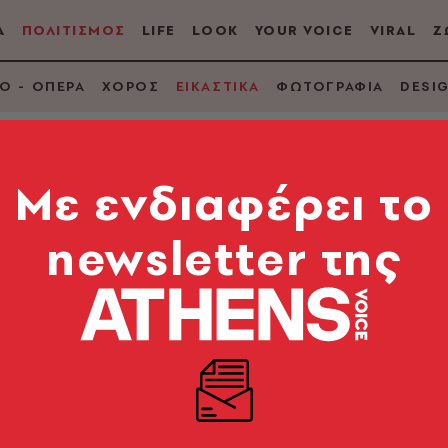
Α
ΠΟΛΙΤΙΣΜΟΣ
LIFE
LOOK
YOUR VOICE
VIRAL
Ζ
Ο - ΟΠΕΡΑ
ΧΟΡΟΣ
ΕΙΚΑΣΤΙΚΑ
ΦΩΤΟΓΡΑΦΙΑ
DESI
Mε ενδιαφέρει το
newsletter της
treet Art
λέγουν την Αθήνα για το εικαστικό τους «διάλειμμα»