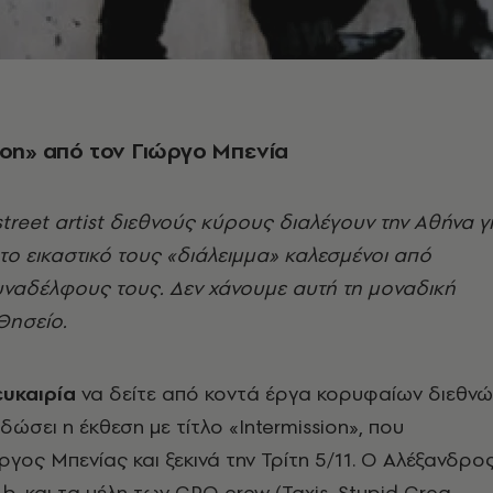
ion» από τον Γιώργο Μπενία
treet artist διεθνούς κύρους διαλέγουν την Αθήνα γ
το εικαστικό τους «διάλειμμα» καλεσμένοι από
υναδέλφους τους. Δεν χάνουμε αυτή τη μοναδική
Θησείο.
ευκαιρία
να δείτε από κοντά έργα κορυφαίων διεθνώ
α δώσει η έκθεση με τίτλο «Ιntermission», που
ώργος Μπενίας και ξεκινά την Τρίτη 5/11. Ο Αλέξανδρο
b. και τα μέλη των GPO crew (Taxis, Stupid Greg,