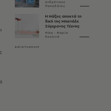
Ανδρόνικος
Παπαδάτος
Η Νάξος αποκτά τη
δική της Μπιενάλε
Σύγχρονης Τέχνης
ι
Νίκη - Μαρία
Κοσκινά
ς
πό