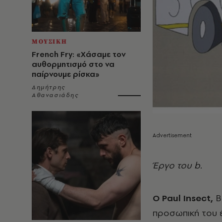
ΜΟΥΣΙΚΗ
French Fry: «Χάσαμε τον
αυθορμητισμό στο να
παίρνουμε ρίσκα»
Δημήτρης
Αθανασιάδης
Έργο του b.
Ο Paul Insect,
Βρ
προσωπική του έ