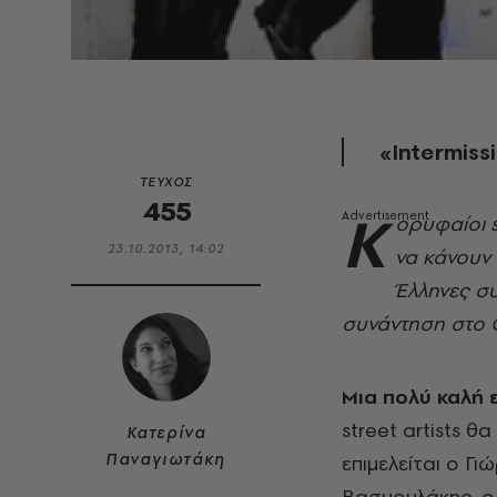
«Ιntermiss
ΤΕΥΧΟΣ
455
Κ
ορυφαίοι s
23.10.2013, 14:02
να κάνουν 
Έλληνες σ
συνάντηση στο 
Μια πολύ καλή 
street artists θ
Κατερίνα
Παναγιωτάκη
επιμελείται ο Γι
Βασμουλάκης, ο 