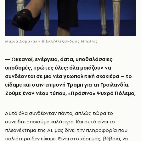
Μαρία Δαμανάκη © EPA/Αλέξανδρος Μπελτές
— Ωκεανοί, ενέργεια, data, υποθαλάσσιες
υποδομές, πρώτες ύλες: όλα μοιάζουν να
συνδέονται σε μια νέα γεωπολιτική σκακιέρα – το
είδαμε και στην επιμονή Τραμπ για τη Γροιλανδία.
Ζούμε έναν νέου τύπου, «Πράσινο» Ψυχρό Πόλεμο;
Αυτά όλα συνδέονταν πάντα, απλώς τώρα το
συνειδητοποιούμε καλύτερα. Και αυτό είναι το
πλεονέκτημα της AI: μας δίνει την πληροφορία που
παλιότερα δεν είχαμε. Είναι στο χέρι μας, βέβαια, να