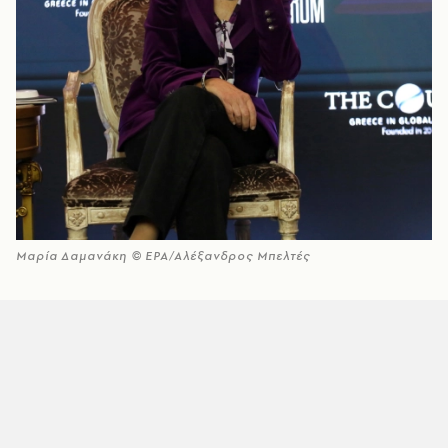
Μαρία Δαμανάκη © EPA/Αλέξανδρος Μπελτές