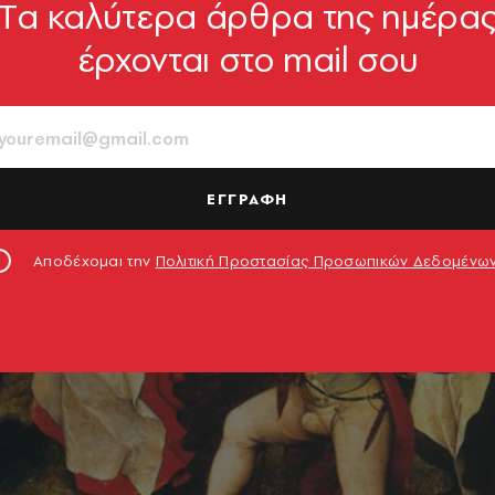
Tα καλύτερα άρθρα της ημέρα
έρχονται στο mail σου
ΕΓΓΡΑΦΗ
Αποδέχομαι την
Πολιτική Προστασίας Προσωπικών Δεδομένω