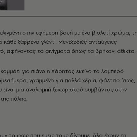
υλιγμένη στην εφήμερη βουή με ένα βιολετί χρώμα, τ
ι κάθε ξέφρενο γλέντι. Mενεξεδιές ανταύγειες
νό, αφήνοντας τα αινίγματα όπως τα βρήκαν: άθικτα.
κομμάτι για πιάνο η Xάρητος εκείνο το λαμπερό
ομεσήμερο, γραμμένο για πολλά χέρια, φάλτσο ίσως,
 είναι μια αναλαμπή ξεχωριστού συμβάντος στην
της πόλης.
υν το φως που εμείς τους δίνουμε, όλα έχουν τη