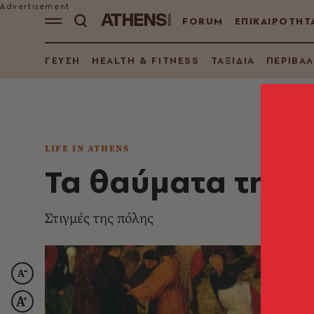
FORUM
ΕΠΙΚΑΙΡΟΤΗΤ
ΓΕΥΣΗ
HEALTH & FITNESS
ΤΑΞΙΔΙΑ
ΠΕΡΙΒΑ
LIFE IN ATHENS
​Τα θαύματα της 
Στιγμές της πόλης