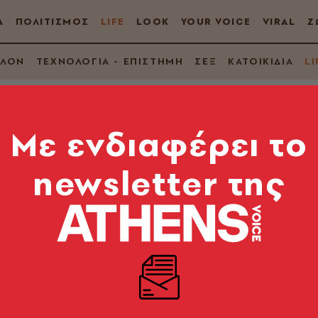
Α
ΠΟΛΙΤΙΣΜΟΣ
LIFE
LOOK
YOUR VOICE
VIRAL
Ζ
ΛΛΟΝ
ΤΕΧΝΟΛΟΓΙΑ - ΕΠΙΣΤΗΜΗ
ΣΕΞ
ΚΑΤΟΙΚΙΔΙΑ
LI
Mε ενδιαφέρει το
newsletter της
Χάρητος