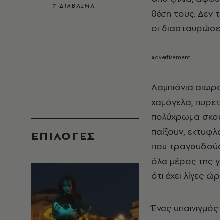
1’ ΔΙΑΒΑΣΜΑ
θέση τους. Δεν 
οι διασταυρώσει
Λαμπιόνια αιωρ
χαμόγελα, πυρετι
πολύχρωμα σκουπί
παίξουν, εκτυφλ
EΠΙΛΟΓΈΣ
που τραγουδούσ
όλα μέρος της γ
ότι έχει λίγες ώ
Ένας υπαινιγμό