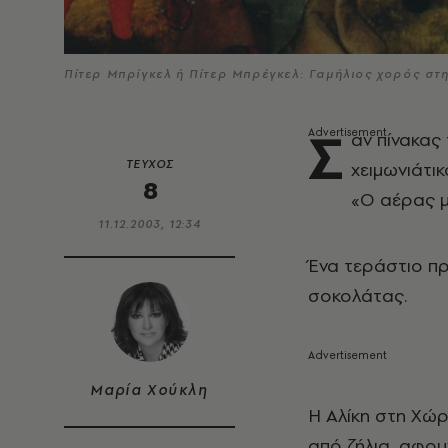
Πίτερ Μπρίγκελ ή Πίτερ Μπρέγκελ: Γαμήλιος χορός στη
Σ
αν πίνακας
ΤΕΥΧΟΣ
χειμωνιάτι
8
«O αέρας μ
11.12.2003, 12:34
Ένα τεράστιο π
σοκολάτας.
Μαρία Χούκλη
H Aλίκη στη Xώ
από ζήλια, αφου