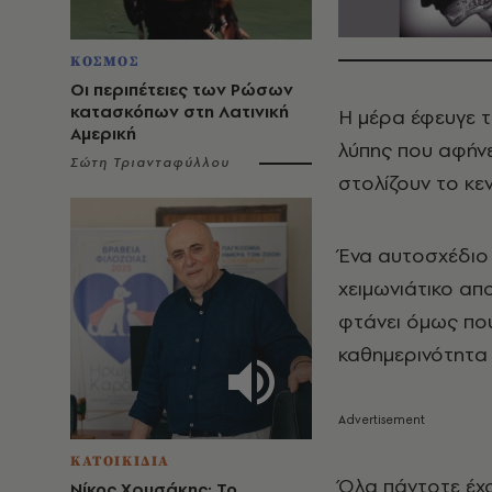
ΚΟΣΜΟΣ
Οι περιπέτειες των Ρώσων
κατασκόπων στη Λατινική
H μέρα έφευγε τ
Αμερική
λύπης που αφήνε
Σώτη Τριανταφύλλου
στολίζουν το κε
Ένα αυτοσχέδιο 
χειμωνιάτικο απ
φτάνει όμως που
καθημερινότητα 
ΚΑΤΟΙΚΙΔΙΑ
Όλα πάντοτε έχο
Νίκος Χρυσάκης: Το