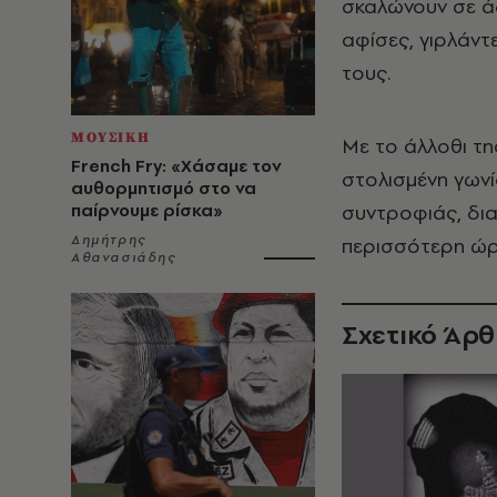
σκαλώνουν σε ά
αφίσες, γιρλάντ
τους.
ΜΟΥΣΙΚΗ
Mε το άλλοθι τη
French Fry: «Χάσαμε τον
στολισμένη γωνί
αυθορμητισμό στο να
παίρνουμε ρίσκα»
συντροφιάς, δι
Δημήτρης
περισσότερη ώρ
Αθανασιάδης
Σχετικό Άρ