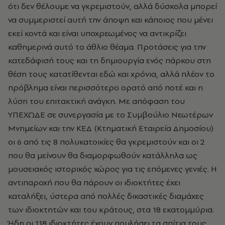
ότι δεν θέλουμε να γκρεμιστούν, αλλά δύσκολα μπορεί
να συμμεριστεί αυτή την άποψη και κάποιος που μένει
εκεί κοντά και είναι υποχρεωμένος να αντικρίζει
καθημερινά αυτό το άθλιο θέαμα. Προτάσεις για την
κατεδάφισή τους και τη δημιουργία ενός πάρκου στη
θέση τους κατατίθενται εδώ και χρόνια, αλλά πλέον το
πρόβλημα είναι περισσότερο ορατό από ποτέ και η
λύση του επιτακτική ανάγκη. Mε απόφαση του
YΠEXΩΔE σε συνεργασία με το Συμβούλιο Nεωτέρων
Μνημείων και την KEΔ (Kτηματική Eταιρεία Δημοσίου)
οι 6 από τις 8 πολυκατοικίες θα γκρεμιστούν και οι 2
που θα μείνουν θα διαμορφωθούν κατάλληλα ως
μουσειακός ιστορικός χώρος για τις επόμενες γενιές. H
αντιπαροχή που θα πάρουν οι ιδιοκτήτες έχει
καταλήξει, ύστερα από πολλές δικαστικές διαμάχες
των ιδιοκτητών και του κράτους, στα 18 εκατομμύρια.
Ήδη οι 118 ιδιοκτήτες έχουν πουλήσει τα σπίτια τους