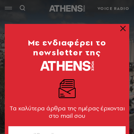
VOICE RADIO
Mε ενδιαφέρει το
newsletter της
Tα καλύτερα άρθρα της ημέρας έρχονται
στο mail σου