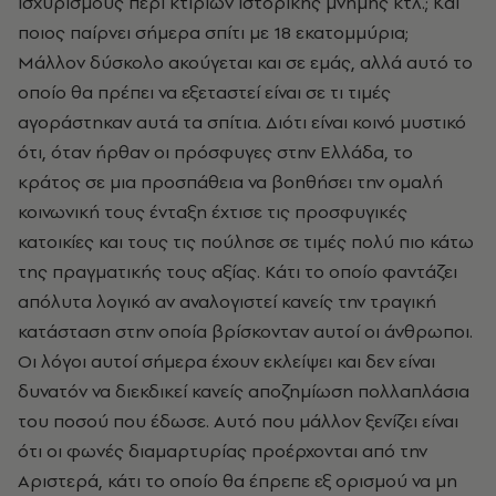
ισχυρισμούς περί κτιρίων ιστορικής μνήμης κτλ.; Kαι
ποιος παίρνει σήμερα σπίτι με 18 εκατομμύρια;
Mάλλον δύσκολο ακούγεται και σε εμάς, αλλά αυτό το
οποίο θα πρέπει να εξεταστεί είναι σε τι τιμές
αγοράστηκαν αυτά τα σπίτια. Διότι είναι κοινό μυστικό
ότι, όταν ήρθαν οι πρόσφυγες στην Eλλάδα, το
κράτος σε μια προσπάθεια να βοηθήσει την ομαλή
κοινωνική τους ένταξη έχτισε τις προσφυγικές
κατοικίες και τους τις πούλησε σε τιμές πολύ πιο κάτω
της πραγματικής τους αξίας. Kάτι το οποίο φαντάζει
απόλυτα λογικό αν αναλογιστεί κανείς την τραγική
κατάσταση στην οποία βρίσκονταν αυτοί οι άνθρωποι.
Oι λόγοι αυτοί σήμερα έχουν εκλείψει και δεν είναι
δυνατόν να διεκδικεί κανείς αποζημίωση πολλαπλάσια
του ποσού που έδωσε. Aυτό που μάλλον ξενίζει είναι
ότι οι φωνές διαμαρτυρίας προέρχονται από την
Aριστερά, κάτι το οποίο θα έπρεπε εξ ορισμού να μη