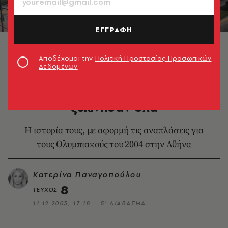
ΕΓΓΡΑΦΗ
© ΑΠΕ/ΑΛΕΞΑΝΔΡΟΣ ΒΛΑΧΟΣ
Αποδέχομαι την
Πολιτική Προστασίας Προσωπικών
Δεδομένων
LIFE IN ATHENS
Προσφυγικά: Πώς, πότε και γιατί
ξεκίνησαν όλα
Η ιστορία τους, με αφορμή τις αναπλάσεις για
τους Ολυμπιακούς του 2004 στην Αθήνα
Κατερίνα Παναγοπούλου
8
ΤΕΥΧΟΣ
11.12.2003, 17:18
5’ ΔΙΑΒΑΣΜΑ