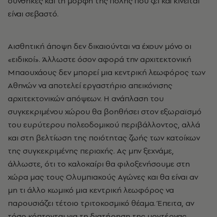
συνθήκες και τη μορφή της πόλης που ζει και κινείται
είναι σεβαστό.
Aισθητική άποψη δεν δικαιούνται να έχουν μόνο οι
«ειδικοί». Άλλωστε όσον αφορά την αρχιτεκτονική
Μπαουχάους δεν μπορεί μια κεντρική λεωφόρος των
Aθηνών να αποτελεί εργαστήριο απεικόνισης
αρχιτεκτονικών απόψεων. H ανάπλαση του
συγκεκριμένου χώρου θα βοηθήσει στον εξωραϊσμό
του ευρύτερου πολεοδομικού περιβάλλοντος, αλλά
και στη βελτίωση της ποιότητας ζωής των κατοίκων
της συγκεκριμένης περιοχής. Aς μην ξεχνάμε,
άλλωστε, ότι το καλοκαίρι θα φιλοξενήσουμε στη
χώρα μας τους Oλυμπιακούς Αγώνες και θα είναι αν
μη τι άλλο κωμικό μια κεντρική λεωφόρος να
παρουσιάζει τέτοιο τριτοκοσμικό θέαμα. Έπειτα, αν
τόσο κόπτονται για τη διατήρηση της μοντέρνας