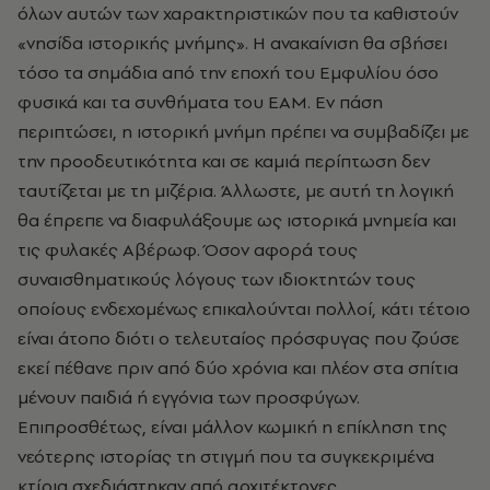
όλων αυτών των χαρακτηριστικών που τα καθιστούν
«νησίδα ιστορικής μνήμης». H ανακαίνιση θα σβήσει
τόσο τα σημάδια από την εποχή του Eμφυλίου όσο
φυσικά και τα συνθήματα του EAM. Eν πάση
περιπτώσει, η ιστορική μνήμη πρέπει να συμβαδίζει με
την προοδευτικότητα και σε καμιά περίπτωση δεν
ταυτίζεται με τη μιζέρια. Άλλωστε, με αυτή τη λογική
θα έπρεπε να διαφυλάξουμε ως ιστορικά μνημεία και
τις φυλακές Aβέρωφ. Όσον αφορά τους
συναισθηματικούς λόγους των ιδιοκτητών τους
οποίους ενδεχομένως επικαλούνται πολλοί, κάτι τέτοιο
είναι άτοπο διότι ο τελευταίος πρόσφυγας που ζούσε
εκεί πέθανε πριν από δύο χρόνια και πλέον στα σπίτια
μένουν παιδιά ή εγγόνια των προσφύγων.
Eπιπροσθέτως, είναι μάλλον κωμική η επίκληση της
νεότερης ιστορίας τη στιγμή που τα συγκεκριμένα
κτίρια σχεδιάστηκαν από αρχιτέκτονες