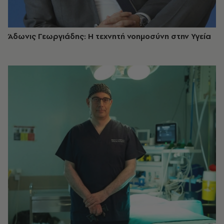
Άδωνις Γεωργιάδης: Η τεχνητή νοημοσύνη στην Υγεία