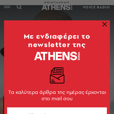
VOICE RADIO
Mε ενδιαφέρει το
newsletter της
Tα καλύτερα άρθρα της ημέρας έρχονται
στο mail σου
© Constantin Panagopoulos / Unsplash