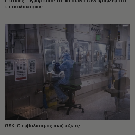
Ωτίτιδες – Ιγμορίτιδα: Τα πιο συχνά ΩΡΛ προβλήματα
του καλοκαιριού
GSK: Ο εμβολιασμός σώζει ζωές