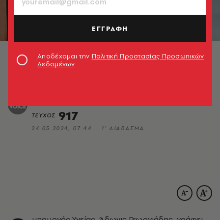
HEALTH & FITNESS
ΕΓΓΡΑΦΗ
Αφιέρωμα: Καλοκαίρι με υγεία
Αποδέχομαι την
Πολιτική Προστασίας Προσωπικών
17 άρθρα για την υγεία μας. Γιατί η πρόληψη είναι
Δεδομένων
η καλύτερη θεραπεία
A.V. Team
917
ΤΕΥΧΟΣ
24.05.2024, 07:44
1’ ΔΙΑΒΑΣΜΑ
υπουργός Υγείας, Άδωνις Γεωργιάδης, γράφει