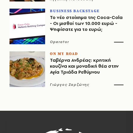
BUSINESS BACKSTAGE
Το νέο στοίχημα της Coca-Cola
- Οι μισθοί των 10.000 ευρώ -
Ψηφίσατε για το ευρώ;
Operator
ON MY ROAD
Ταβέρνα Ανδρέας: κρητική
κουζίνα και μοναδική θέα στην
Αγία Τριάδα Ρεθύμνου
Γιώργος Ζαρζώνης