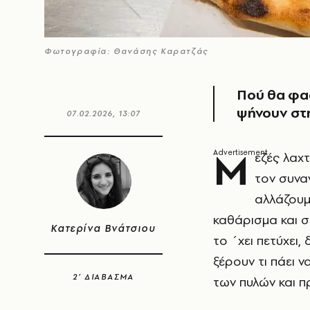
Φωτογραφία: Θανάσης Καρατζάς
Πού θα φας
ψήνουν στη
07.02.2026, 13:07
Μ
εζές λαχτ
τον συνα
αλλάζουμε
καθάρισμα και σ
Κατερίνα Βνάτσιου
το ΄χει πετύχει
ξέρουν τι πάει ν
2’ ΔΙΑΒΑΣΜΑ
των πυλών και π