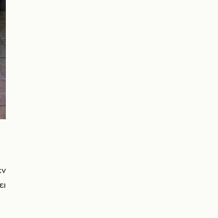
εν
ει