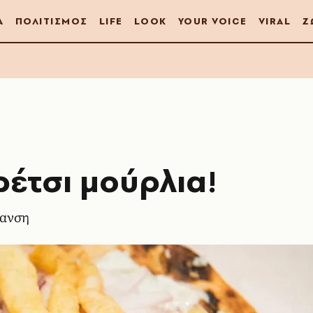
Α
ΠΟΛΙΤΙΣΜΟΣ
LIFE
LOOK
YOUR VOICE
VIRAL
Ζ
ρέτσι μούρλια!
μανση