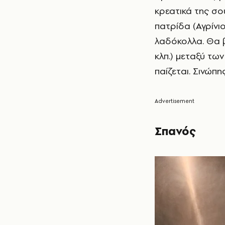
κρεατικά της σο
πατρίδα (Αγρίνιο
λαδόκολλα. Θα β
κλπ.) μεταξύ τω
παίζεται. Σινώπη
Σπανός