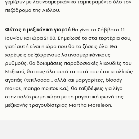
γεμίζουν με λατινοαμερικάνικο ταμπεραμέντο όλο τον
πεζόδρομο της Αιόλου.
Φέτος η μεξικάνικη γιορτή
θα γίνει το Σάββατο 11
Ιουνίου και ώρα 21.00. Σημείωσέ το στα τεφτέρια σου,
γιατί αυτή είναι η ώρα που θα τα ζήσεις όλα. Θα
χορέψεις σε ξέφρενους λατινοαμερικάνικους
ρυθμούς, θα δοκιμάσεις παραδοσιακές λιχουδιές του
Μεξικού, θα πιεις όλα αυτά τα ποτά που έτσι κι αλλιώς
αγαπάς (τεκίλαααα… αλλά και μαργαρίτες, bloody
marias, mango mojitos κ.α.), θα ταξιδέψεις για λίγο
στην πολύχρωμη χώρα με τη μαγευτική φωνή της
μεξικανής τραγουδίστριας Martha Moreleοn.