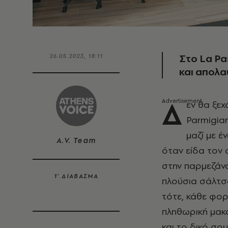
Στο La Pa
26.05.2023, 18:11
και απολα
Δ
εν θα ξε
Parmigia
μαζί με έ
A.V. Team
όταν είδα τον 
στην παρμεζάνα
1’ ΔΙΑΒΑΣΜΑ
πλούσια σάλτσ
τότε, κάθε φορ
πληθωρική μακα
και το δικό σου