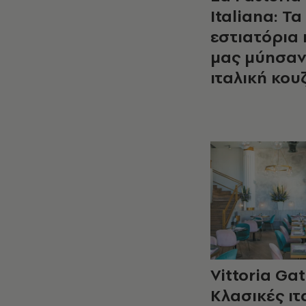
Italiana: Τα
εστιατόρια
μας μύησαν
ιταλική κου
Vittoria Gat
Κλασικές ιτ