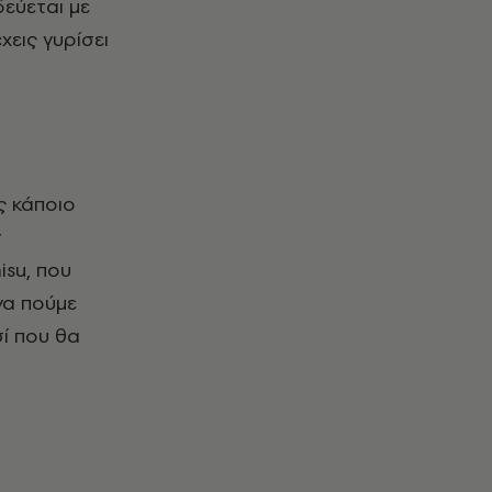
εύεται με
χεις γυρίσει
ς κάποιο
ν
isu, που
να πούμε
σί που θα