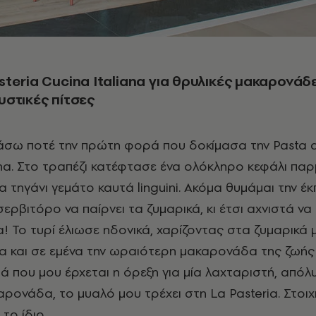
steria Cucina Italiana για θρυλικές μακαρονάδ
υστικές πίτσες
χάσω ποτέ την πρώτη φορά που δοκίμασα την Pasta a
na. Στο τραπέζι κατέφτασε ένα ολόκληρο κεφάλι παρ
να τηγάνι γεμάτο καυτά linguini. Ακόμα θυμάμαι την έ
σερβιτόρο να παίρνει τα ζυμαρικά, κι έτσι αχνιστά να
! Το τυρί έλιωσε ηδονικά, χαρίζοντας στα ζυμαρικά μ
α και σε εμένα την ωραιότερη μακαρονάδα της ζωής
ά που μου έρχεται η όρεξη για μία λαχταριστή, απόλ
ρονάδα, το μυαλό μου τρέχει στη La Pasteria. Στοι
 το ίδιο.