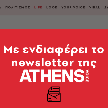
Α
ΠΟΛΙΤΙΣΜΟΣ
LIFE
LOOK
YOUR VOICE
VIRAL
Ζ
υν σε όλο τον κόσμο
Mε ενδιαφέρει το
a Italiana: Τα εστια
την ιταλική κουζίνα
newsletter της
d’ Italia και μας κάνει μία βόλτα σε όλη την Ιταλία