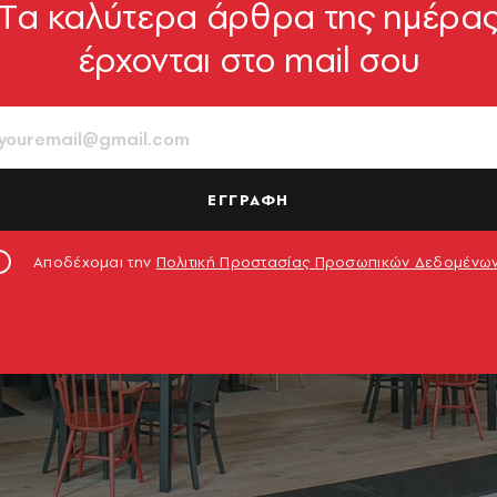
Tα καλύτερα άρθρα της ημέρα
έρχονται στο mail σου
ΕΓΓΡΑΦΗ
Αποδέχομαι την
Πολιτική Προστασίας Προσωπικών Δεδομένω