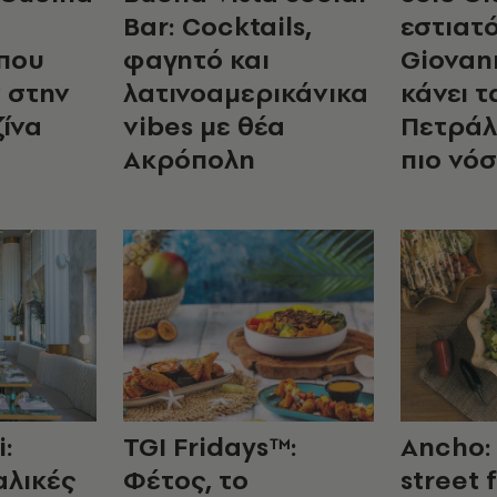
Bar: Cocktails,
εστιατ
 που
φαγητό και
Giovan
 στην
λατινοαμερικάνικα
κάνει τ
ζίνα
vibes με θέα
Πετρά
Ακρόπολη
πιο νό
i:
TGI Fridays™:
Ancho:
αλικές
Φέτος, το
street 