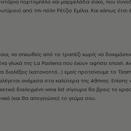
νιτάρια πορτομπέλο και μαρμελάδα σύκο, που συνοδ
τύρου) από την πόλη Ρέτζιο Εμίλια. Και κάπως έτσι έ
έβαια, να σηκωθείς από το τραπέζι χωρίς να δοκιμάσει
να γλυκά της La Pasteria που έχουν αφήσει εποχή. Α
α διαλέξεις (κατανοητό…) εμείς προτείνουμε το Tiram
λέγεται ανάμεσα στα καλύτερα της Αθήνας. Επίσης 
κτικά διαλεγμένη wine list σίγουρα θα βρεις το κρα
νικά (και θα απογειώσει) το γεύμα σου.