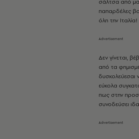
σάλτσα από μα
παπαρδέλες βου
όλη την Ιταλία!
Δεν γίνεται, β
από τα φημισμέ
δυσκολεύεσαι ν
εύκολα συγκατα
πως στην προσε
συνοδεύσει ιδα