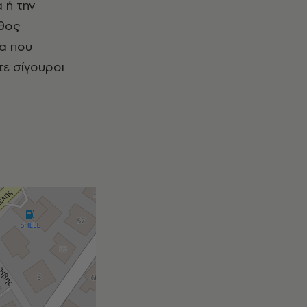
 ή την
άθος
ρα που
στε σίγουροι