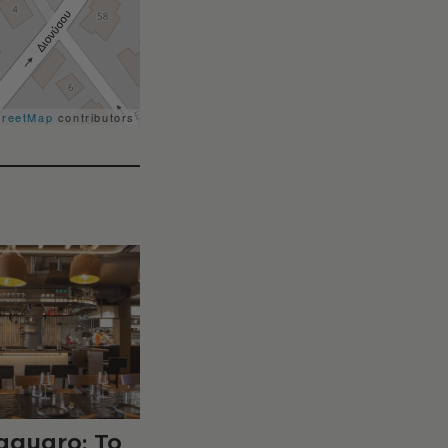
treetMap
contributors
aguaro: Το