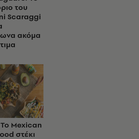
όριο του
ni Scaraggi
α
λωνα ακόμα
στιμα
 Το Mexican
food στέκι