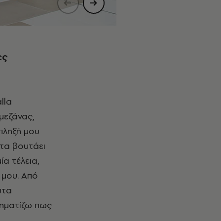
ες
lla
μεζάνας,
κπληξή μου
 τα βουτάει
ία τέλεια,
 μου. Από
υτα
χηματίζω πως