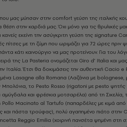
 που μας μύησαν στην comfort γεύση της ιταλικής κου
α θέση στην καρδιά μας. Όχι μόνο για τις θρυλικές 
 κανείς εκείνη την ασύγκριτη γεύση της signature Ca
ές πίτσες με τη ζύμη που ωριμάζει για 72 ώρες πριν ψ
 πάντα κάτι καινούργιο να μας προτείνουν. Για του λό
ειρά της La Pasteria ονομάζεται Giro d’ Italia και μας
ην Ιταλία. Έτσι θα δοκιμάσεις την αυθεντική Cacio e
μένα Lasagne alla Romana (Λαζάνια με bolognese, 
 Μπολόνια, το Pesto Rosso (rigatoni με pesto ψητής
αμύγδαλα και φρέσκια μοτσαρέλα) από τη Σικελία, τ
 Pollo Macinato al Tartufo (παπαρδέλες με κιμά από
ς και πάστα τρούφας), πολύ αγαπημένο πιάτο στην Ο
ancetta Reggio Emilia (χοιρινή πανσέτα ψημένη στη 