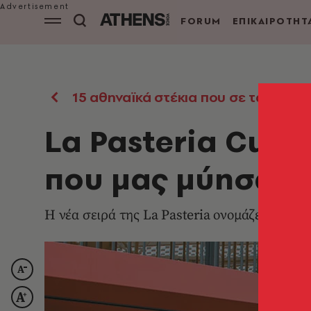
FORUM
ΕΠΙΚΑΙΡΟΤΗΤ
15 αθηναϊκά στέκια που σε ταξιδεύο
La Pasteria Cucin
που μας μύησαν σ
Η νέα σειρά της La Pasteria ονομάζεται Giro 