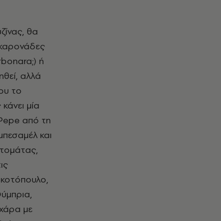
ζίνας, θα
μακαρονάδες
rbonara;) ή
ηθεί, αλλά
γου το
 κάνει μία
 Pepe από τη
μπεσαμέλ και
 τομάτας,
ις
 κοτόπουλο,
ύμπρια,
σχάρα με