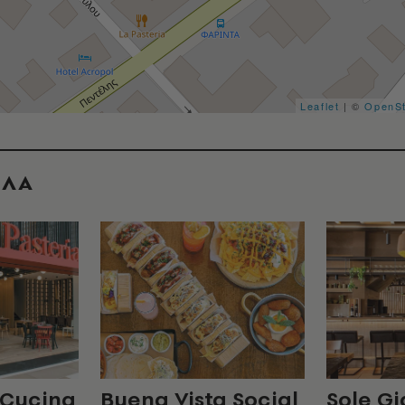
Leaflet
| ©
OpenS
ΟΛΑ
 Cucina
Buena Vista Social
Sole Gi