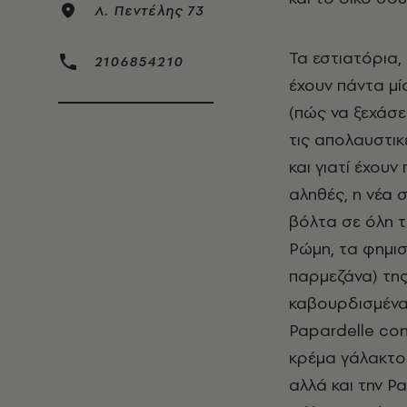
Λ. Πεντέλης 73
Τα εστιατόρια,
2106854210
έχουν πάντα μί
(πώς να ξεχάσει
τις απολαυστικ
και γιατί έχουν
αληθές, η νέα σ
βόλτα σε όλη τ
Ρώμη, τα φημισ
παρμεζάνα) της
καβουρδισμένα 
Papardelle con
κρέμα γάλακτο
αλλά και την P