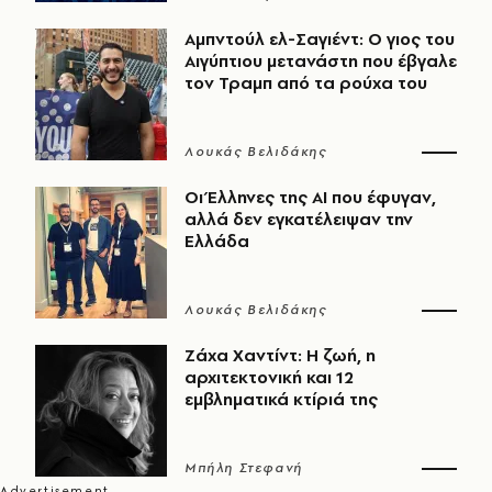
Αμπντούλ ελ-Σαγιέντ: Ο γιος του
Αιγύπτιου μετανάστη που έβγαλε
τον Τραμπ από τα ρούχα του
Λουκάς Βελιδάκης
Οι Έλληνες της ΑΙ που έφυγαν,
αλλά δεν εγκατέλειψαν την
Ελλάδα
Λουκάς Βελιδάκης
Ζάχα Χαντίντ: Η ζωή, η
αρχιτεκτονική και 12
εμβληματικά κτίριά της
Μπήλη Στεφανή