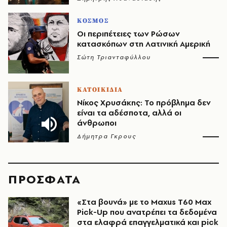
ΚΟΣΜΟΣ
Οι περιπέτειες των Ρώσων
κατασκόπων στη Λατινική Αμερική
Σώτη Τριανταφύλλου
ΚΑΤΟΙΚΙΔΙΑ
Νίκος Χρυσάκης: Το πρόβλημα δεν
είναι τα αδέσποτα, αλλά οι
άνθρωποι
Δήμητρα Γκρους
ΠΡΟΣΦΑΤΑ
«Στα βουνά» με το Maxus T60 Max
Pick-Up που ανατρέπει τα δεδομένα
στα ελαφρά επαγγελματικά και pick