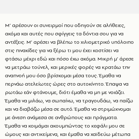
Μ’ αρέσουν οι συνειρμοί που οδηγούν σε αλήθειες,
ακόμα και αυτές που σφίγγεις τα δόντια σου για να
αντέξεις. Μ’ αρέσει να βλέπω το χιλιομετρικό υπόλοιπο
στις πινακίδες για να ξέρω τι μου έχει κοστίσει να
φτάσω μέχρι εδώ και πόσο έχω ακόμα. Μικρή μ’ άρεσε
να μετράω τούνελ, και μερικές φορές να κρατάω την
αναπνοή μου όσο βρίσκομαι μέσα τους. Έμαθα να
περνάω ατελείωτες ώρες στο αυτοκίνητο. Έπαψα να
ρωτάω εάν φτάνουμε, διότι έμαθα να μη με νοιάζει.
Έμαθα να μιλάω, να σωπαίνω, να τραγουδάω, να παίζω
και να διαβάζω μέσα σε αυτό. Έμαθα να στριμώχνομαι
με άνεση ανάμεσα σε ανθρώπους και πράγματα.
Έμαθα να κοιμάμαι ακουμπώντας το κεφάλι μου σε
ώμους και αντικείμενα, και έμαθα να χαϊδεύω μέτωπα