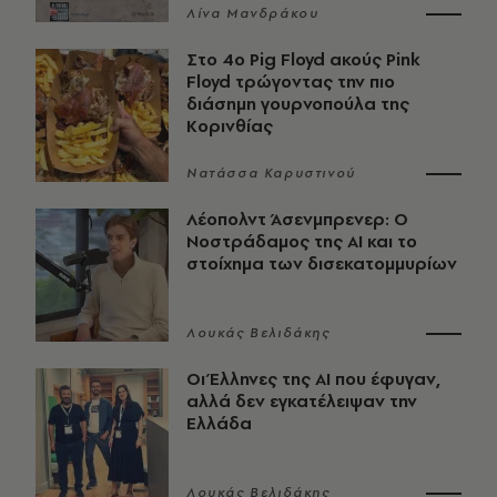
Λίνα Μανδράκου
Στο 4ο Pig Floyd ακούς Pink
Floyd τρώγοντας την πιο
διάσημη γουρνοπούλα της
Κορινθίας
Νατάσσα Καρυστινού
Λέοπολντ Άσενμπρενερ: Ο
Νοστράδαμος της AI και το
στοίχημα των δισεκατομμυρίων
Λουκάς Βελιδάκης
Οι Έλληνες της ΑΙ που έφυγαν,
αλλά δεν εγκατέλειψαν την
Ελλάδα
Λουκάς Βελιδάκης