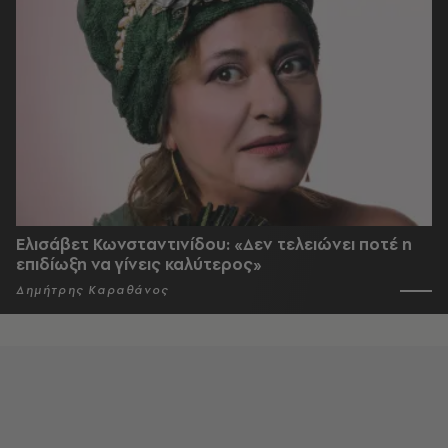
Ελισάβετ Κωνσταντινίδου: «Δεν τελειώνει ποτέ η
επιδίωξη να γίνεις καλύτερος»
Δημήτρης Καραθάνος