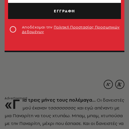
ΕΓΓΡΑΦΗ
Αποδέχομαι την
Πολιτική Προστασίας Προσωπικών
Δεδομένων
«Γ
ια τρεις μήνες τους πολέμαγα...
Οι δανειστές
μού έκαναν τσσσσσσσσς και εγώ απέναντι με
μια Παναρίτη να τους χτυπάω. Μπαμ, μπαμ, χτυπούσα
με την Παναρίτη, μέχρι που έσπασε. Και οι δανειστές να