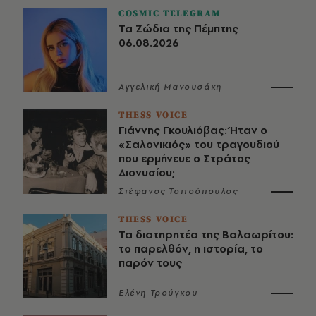
COSMIC TELEGRAM
Τα Ζώδια της Πέμπτης
06.08.2026
Αγγελική Μανουσάκη
THESS VOICE
Γιάννης Γκουλιόβας: Ήταν ο
«Σαλονικιός» του τραγουδιού
που ερμήνευε ο Στράτος
Διονυσίου;
Στέφανος Τσιτσόπουλος
THESS VOICE
Τα διατηρητέα της Βαλαωρίτου:
το παρελθόν, η ιστορία, το
παρόν τους
Ελένη Τρούγκου