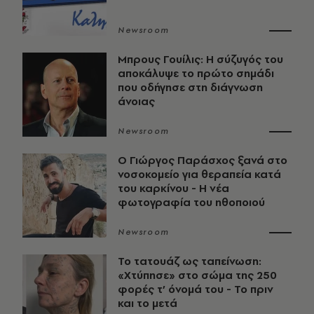
Newsroom
Μπρους Γουίλις: Η σύζυγός του
αποκάλυψε το πρώτο σημάδι
που οδήγησε στη διάγνωση
άνοιας
Newsroom
O Γιώργος Παράσχος ξανά στο
νοσοκομείο για θεραπεία κατά
του καρκίνου - Η νέα
φωτογραφία του ηθοποιού
Newsroom
Το τατουάζ ως ταπείνωση:
«Χτύπησε» στο σώμα της 250
φορές τ’ όνομά του - Το πριν
και το μετά