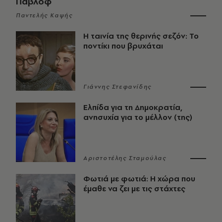
Παβλόφ
Παντελής Καψής
Η ταινία της θερινής σεζόν: Το
ποντίκι που βρυχάται
Γιάννης Στεφανίδης
Ελπίδα για τη Δημοκρατία,
ανησυχία για το μέλλον (της)
Αριστοτέλης Σταμούλας
Φωτιά με φωτιά: Η χώρα που
έμαθε να ζει με τις στάχτες