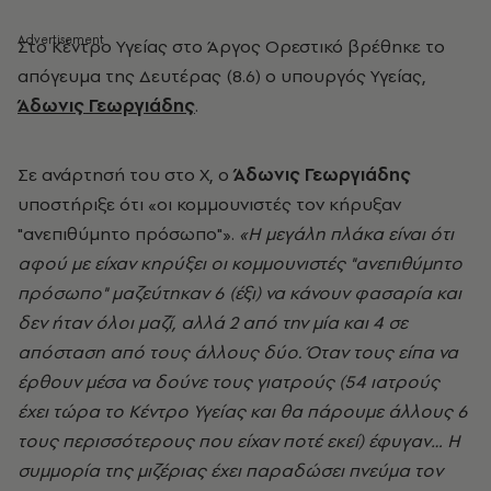
Στο Κέντρο Υγείας στο Άργος Ορεστικό βρέθηκε το
απόγευμα της Δευτέρας (8.6) ο υπουργός Υγείας,
Άδωνις Γεωργιάδης
.
Σε ανάρτησή του στο Χ, ο
Άδωνις Γεωργιάδης
υποστήριξε ότι «οι κομμουνιστές τον κήρυξαν
"ανεπιθύμητο πρόσωπο"».
«Η μεγάλη πλάκα είναι ότι
αφού με είχαν κηρύξει οι κομμουνιστές "ανεπιθύμητο
πρόσωπο" μαζεύτηκαν 6 (έξι) να κάνουν φασαρία και
δεν ήταν όλοι μαζί, αλλά 2 από την μία και 4 σε
απόσταση από τους άλλους δύο. Όταν τους είπα να
έρθουν μέσα να δούνε τους γιατρούς (54 ιατρούς
έχει τώρα το Κέντρο Υγείας και θα πάρουμε άλλους 6
τους περισσότερους που είχαν ποτέ εκεί) έφυγαν… Η
συμμορία της μιζέριας έχει παραδώσει πνεύμα τον