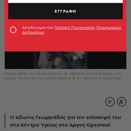
ΕΓΓΡΑΦΗ
Αποδέχομαι την
Πολιτική Προστασίας Προσωπικών
Δεδομένων
Γεωργιάδης: Οι κομμουνιστές με κήρυξαν «ανεπιθύμητο» στο
Άργος Ορεστικό και μαζεύτηκαν 6 © Χ / Άδωνις Γεωργιάδης
Ο Άδωνις Γεωργιάδης για την επίσκεψή του
στο Κέντρο Υγείας στο Άργος Ορεστικό