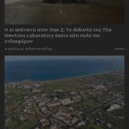
Η AI απέναντι στην Gen Z; Το debAIte της The
Newtons Laboratory έκανε κάτι πολύ πιο
ενδιαφέρον
Δημήτρης Αθανασιάδης