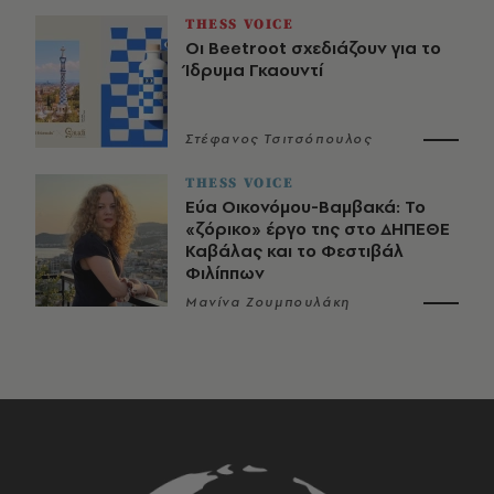
THESS VOICE
Οι Beetroot σχεδιάζουν για το
Ίδρυμα Γκαουντί
Στέφανος Τσιτσόπουλος
THESS VOICE
Εύα Οικονόμου-Βαμβακά: Το
«ζόρικο» έργο της στο ΔΗΠΕΘΕ
Καβάλας και το Φεστιβάλ
Φιλίππων
Μανίνα Ζουμπουλάκη