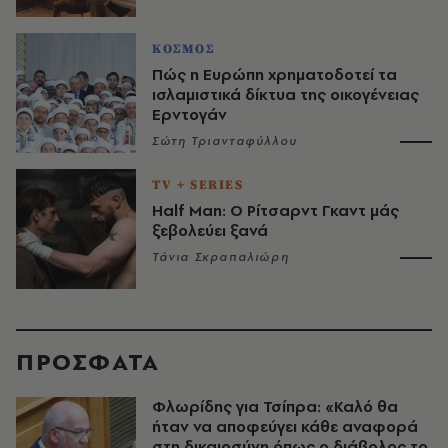
ΚΟΣΜΟΣ
Πώς η Ευρώπη χρηματοδοτεί τα
ισλαμιστικά δίκτυα της οικογένειας
Ερντογάν
Σώτη Τριανταφύλλου
TV + SERIES
Half Man: Ο Ρίτσαρντ Γκαντ μάς
ξεβολεύει ξανά
Τάνια Σκραπαλιώρη
ΠΡΟΣΦΑΤΑ
Φλωρίδης για Τσίπρα: «Καλό θα
ήταν να αποφεύγει κάθε αναφορά
στη δικαιοσύνη όπως ο διάβολος το