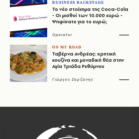
BUSINESS BACKSTAGE
Το νέο στοίχημα της Coca-Cola
- Οι μισθοί των 10.000 ευρώ -
Ψηφίσατε για το ευρώ;
Operator
ON MY ROAD
Ταβέρνα Ανδρέας: κρητική
κουζίνα και μοναδική θέα στην
Αγία Τριάδα Ρεθύμνου
Γιώργος Ζαρζώνης