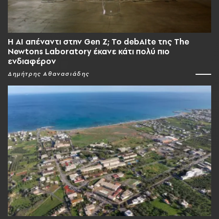
Η AI απέναντι στην Gen Z; Το debAIte της The
Newtons Laboratory έκανε κάτι πολύ πιο
ενδιαφέρον
Δημήτρης Αθανασιάδης