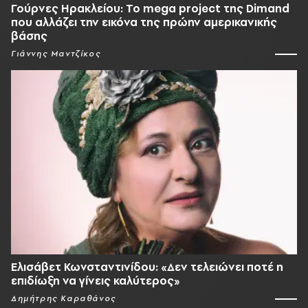
Γούρνες Ηρακλείου: To mega project της Dimand
που αλλάζει την εικόνα της πρώην αμερικανικής
βάσης
Γιάννης Μαντζίκος
Ελισάβετ Κωνσταντινίδου: «Δεν τελειώνει ποτέ η
επιδίωξη να γίνεις καλύτερος»
Δημήτρης Καραθάνος