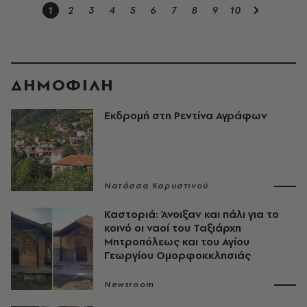
1
2
3
4
5
6
7
8
9
10
ΔΗΜΟΦΙΛΗ
Εκδρομή στη Ρεντίνα Αγράφων
Νατάσσα Καρυστινού
Καστοριά: Άνοιξαν και πάλι για το
κοινό οι ναοί του Ταξιάρχη
Μητροπόλεως και του Αγίου
Γεωργίου Ομορφοκκλησιάς
Newsroom