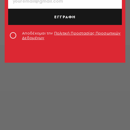
Καστοριά: Άνοιξαν και πάλι για το
κοινό οι ναοί του Ταξιάρχη
ΕΓΓΡΑΦΗ
Μητροπόλεως και του Αγίου
Γεωργίου Ομορφοκκλησιάς
Newsroom
Αποδέχομαι την
Πολιτική Προστασίας Προσωπικών
Δεδομένων