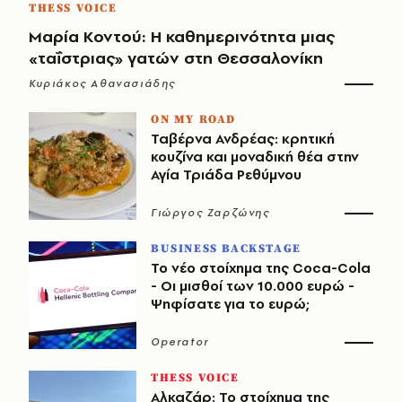
THESS VOICE
Μαρία Κοντού: Η καθημερινότητα μιας
«ταΐστριας» γατών στη Θεσσαλονίκη
Κυριάκος Αθανασιάδης
ON MY ROAD
Ταβέρνα Ανδρέας: κρητική
κουζίνα και μοναδική θέα στην
Αγία Τριάδα Ρεθύμνου
Γιώργος Ζαρζώνης
BUSINESS BACKSTAGE
Το νέο στοίχημα της Coca-Cola
- Οι μισθοί των 10.000 ευρώ -
Ψηφίσατε για το ευρώ;
Operator
THESS VOICE
Αλκαζάρ: Το στοίχημα της