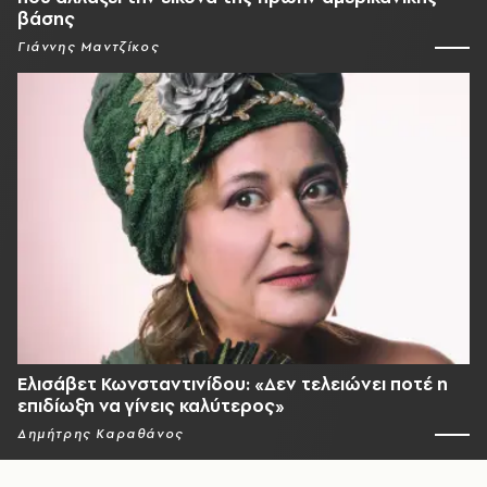
βάσης
Γιάννης Μαντζίκος
Ελισάβετ Κωνσταντινίδου: «Δεν τελειώνει ποτέ η
επιδίωξη να γίνεις καλύτερος»
Δημήτρης Καραθάνος