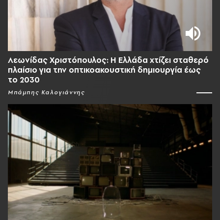
Λεωνίδας Χριστόπουλος: Η Ελλάδα χτίζει σταθερό
πλαίσιο για την οπτικοακουστική δημιουργία έως
το 2030
Μπάμπης Καλογιάννης