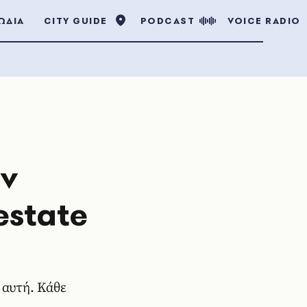
ΩΔΙΑ
CITY GUIDE
PODCAST
VOICE RADIO
ην
estate
 αυτή. Κάθε