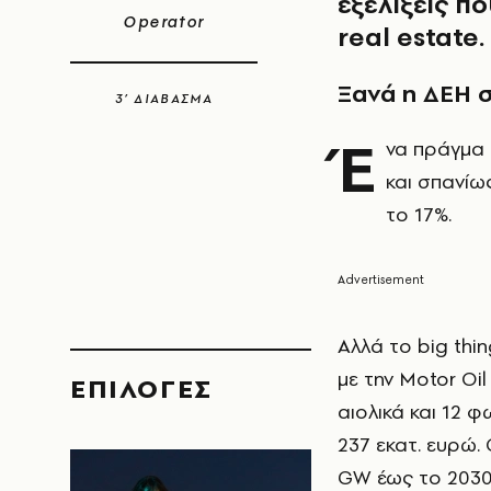
εξελίξεις 
Operator
real estate.
Ξανά η ΔΕΗ σ
3’ ΔΙΑΒΑΣΜΑ
Έ
να πράγμα 
και σπανίω
το 17%.
Αλλά το big thi
με την Motor Oil
EΠΙΛΟΓΈΣ
αιολικά και 12 
237 εκατ. ευρώ.
GW έως το 2030 