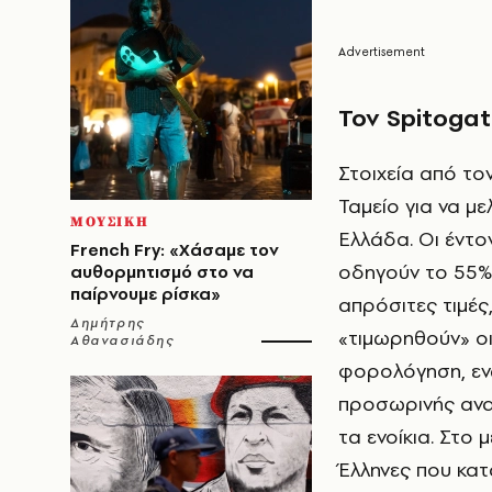
Τον Spitoga
Στοιχεία από το
Ταμείο για να μ
ΜΟΥΣΙΚΗ
Ελλάδα. Οι έντο
French Fry: «Χάσαμε τον
οδηγούν το 55%
αυθορμητισμό στο να
παίρνουμε ρίσκα»
απρόσιτες τιμές,
Δημήτρης
«τιμωρηθούν» οι
Αθανασιάδης
φορολόγηση, εν
προσωρινής ανακ
τα ενοίκια. Στο
Έλληνες που κατ