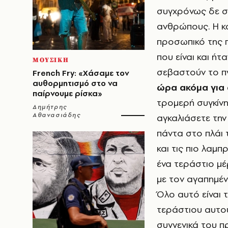
συγχρόνως δε σημ
ανθρώπους. Η κά
προσωπικό της π
που είναι και ήτ
ΜΟΥΣΙΚΗ
σεβαστούν το πν
French Fry: «Χάσαμε τον
αυθορμητισμό στο να
ώρα ακόμα για
παίρνουμε ρίσκα»
τρομερή συγκίνη
Δημήτρης
Αθανασιάδης
αγκαλιάσετε την
πάντα στο πλάι 
και τις πιο λαμπ
ένα τεράστιο μέ
με τον αγαπημέν
Όλο αυτό είναι
τεράστιου αυτο
συγγενικά του 