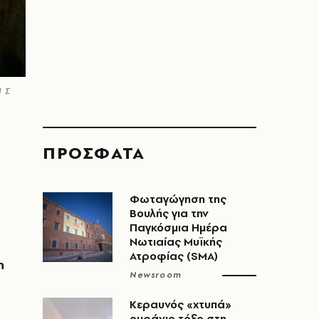
 Σ
ΠΡΟΣΦΑΤΑ
Φωταγώγηση της
Βουλής για την
Παγκόσμια Ημέρα
Νωτιαίας Μυϊκής
Ατροφίας (SMA)
η
Newsroom
Κεραυνός «χτυπά»
ουράνιο τόξο στη