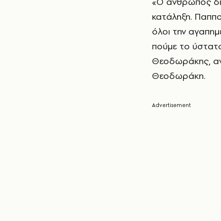
«Ο άνθρωπος διέ
κατάληξη. Παππο
όλοι την αγαπημέ
πούμε το ύστατο
Θεοδωράκης, αν
Θεοδωράκη.