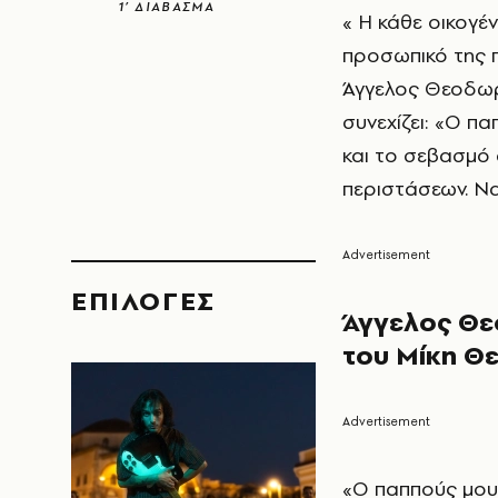
1’ ΔΙΑΒΑΣΜΑ
« Η κάθε οικογέ
προσωπικό της π
Άγγελος Θεοδωρ
συνεχίζει: «Ο π
και το σεβασμό
περιστάσεων. Ν
EΠΙΛΟΓΈΣ
Άγγελος Θε
του Μίκη 
«Ο παππούς μου