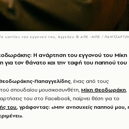
Το «αντίο» του εγγονού του, Άγγελου © ΑΠΕ -ΜΠΕ / ΠΑΝΤΖΑΡΤΖΗ
εοδωράκης: Η ανάρτηση του εγγονού του Μίκη
για τον θάνατο και την ταφή του παππού του
 Θεοδωράκης-Παπαγγελίδης
, ένας από τους
 τού σπουδαίου μουσικοσυνθέτη,
Μίκη Θεοδωράκη
,
αρτήσεις του στο Facebook, παίρνει θέση για το
ής του
, γράφοντας: «Μην ανησυχείς παππού μου, 
εριμένει»
.