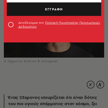
ΕΓΓΡΑΦΗ
Αποδέχομαι την
Πολιτική Προστασίας Προσωπικών
Δεδομένων
Ο 25χρονος Ντάνιελ © Instagram
Ένας 25χρονος ισχυρίζεται ότι είναι δότης
του πιο υγιούς σπέρματος στον κόσμο, ζει