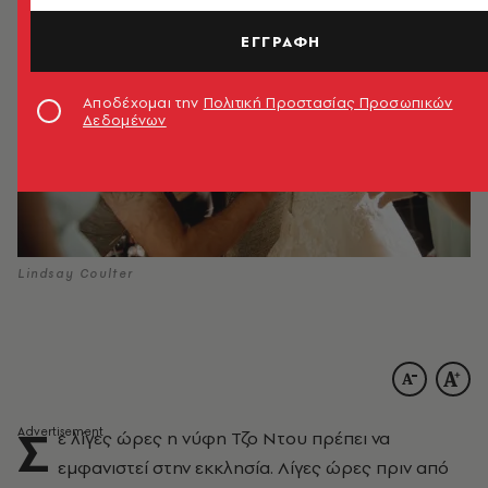
ΕΓΓΡΑΦΗ
Αποδέχομαι την
Πολιτική Προστασίας Προσωπικών
Δεδομένων
Lindsay Coulter
Σ
ε λίγες ώρες η νύφη Τζο Ντου πρέπει να
εμφανιστεί στην εκκλησία. Λίγες ώρες πριν από