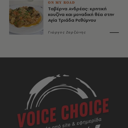
ON MY ROAD
Ταβέρνα Ανδρέας: κρητική
κουζίνα και μοναδική θέα στην
Αγία Τριάδα Ρεθύμνου
Γιώργος Ζαρζώνης