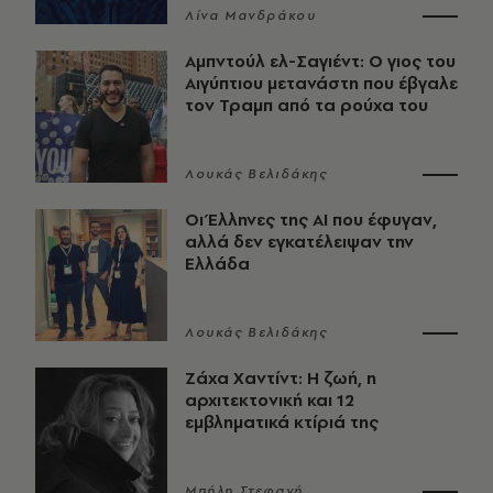
Λίνα Μανδράκου
Αμπντούλ ελ-Σαγιέντ: Ο γιος του
Αιγύπτιου μετανάστη που έβγαλε
τον Τραμπ από τα ρούχα του
Λουκάς Βελιδάκης
Οι Έλληνες της ΑΙ που έφυγαν,
αλλά δεν εγκατέλειψαν την
Ελλάδα
Λουκάς Βελιδάκης
Ζάχα Χαντίντ: Η ζωή, η
αρχιτεκτονική και 12
εμβληματικά κτίριά της
Μπήλη Στεφανή