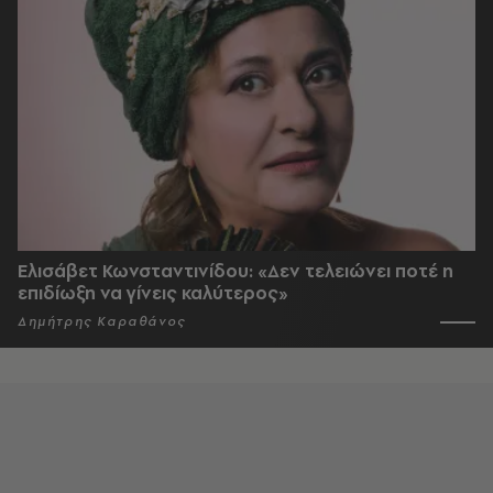
Ελισάβετ Κωνσταντινίδου: «Δεν τελειώνει ποτέ η
επιδίωξη να γίνεις καλύτερος»
Δημήτρης Καραθάνος