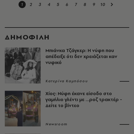
1
2
3
4
5
6
7
8
9
10
ΔΗΜΟΦΙΛΗ
Mπιάνκα Τζάγκερ: Η νύφη που
απέδειξε ότι δεν χρειάζεται καν
νυφικό
Κατερίνα Καμπόσου
Χίος: Νύφη έκανε είσοδο στο
γαμήλιο γλέντι με ...ροζ τρακτέρ -
Δείτε το βίντεο
Newsroom