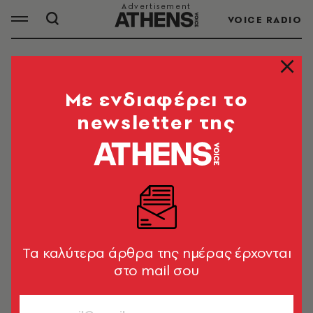
VOICE RADIO
ΝΥΦΗ
Mε ενδιαφέρει το
newsletter της
ΟΛΑ ΤΑ ΑΡΘΡΑ ΤΟΥ TAG
ΝΥΦΗ
LIFESTYLE
Mπιάνκα Τζάγκερ: Η νύφη που
απέδειξε ότι δεν χρειάζεται καν
Tα καλύτερα άρθρα της ημέρας έρχονται
νυφικό
στο mail σου
Κατερίνα Καμπόσου