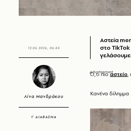
Αστεία mem
στο TikTok
12.06.2026, 06:44
γελάσουμε
Ό
,τι πιο
αστείο
,
Κανένα δίλημμα
Λίνα Μανδράκου
1’ ΔΙΑΒΑΣΜΑ