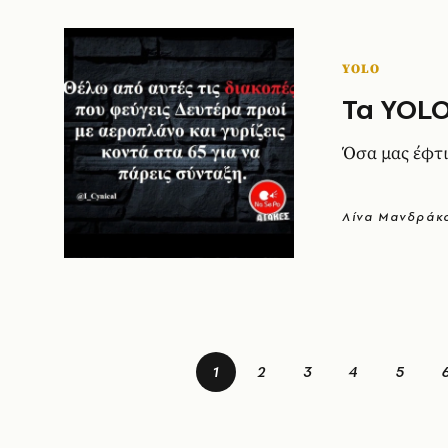
YOLO
Τα YOLO
Όσα μας έφτι
Λίνα Μανδράκ
1
2
3
4
5