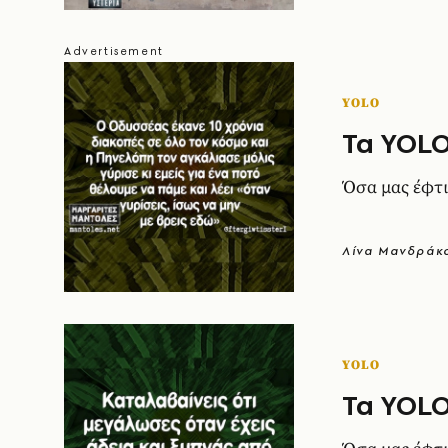
YOLO
Τα YOLO
Όσα μας έφτι
Λίνα Μανδράκ
YOLO
Τα YOLO