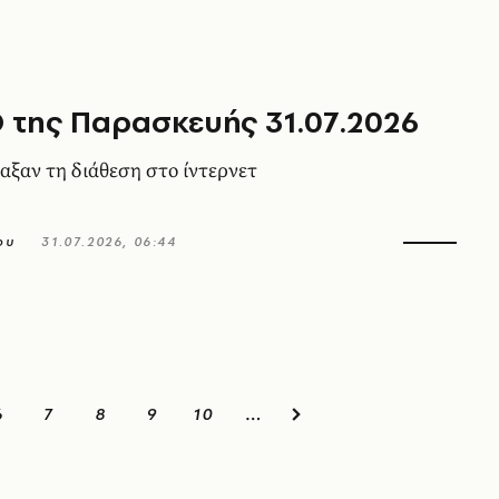
 της Παρασκευής 31.07.2026
αξαν τη διάθεση στο ίντερνετ
ου
31.07.2026, 06:44
6
7
8
9
10
…